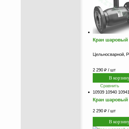
Кран шаровый 
Цельносварной, Р
2 290
₽
/ шт
Сравнить
10939 10940 1094
Кран шаровый 
2 290
₽
/ шт