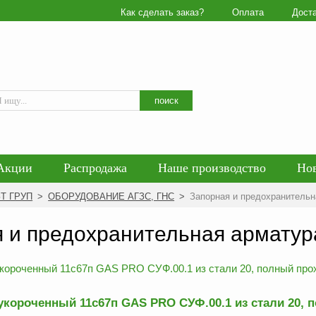
Как сделать заказ?
Оплата
Дост
Искать
поиск
Акции
Распродажа
Наше производство
Но
гласие на обработку персональных данных
Блог
ЗТ ГРУП
>
ОБОРУДОВАНИЕ АГЗС, ГНС
>
Запорная и предохранительн
енциальности персональных данных
Политика обра
 и предохранительная арматур
короченный 11с67п GAS PRO СУФ.00.1 из стали 20, по