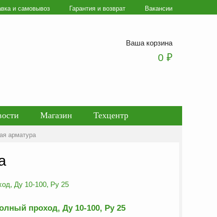
авка и самовывоз
Гарантия и возврат
Вакансии
Ваша корзина
0
₽
вости
Магазин
Техцентр
ая арматура
ботки персональных данных
а
лный проход, Ду 10-100, Ру 25