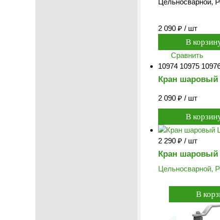
Цельносварной, Р
2 090
₽
/ шт
Сравнить
10974 10975 1097
Кран шаровый 
2 090
₽
/ шт
2 290
₽
/ шт
Кран шаровый 
Цельносварной, Р