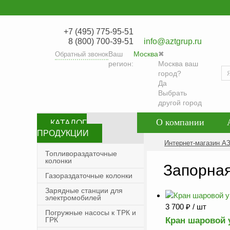
+7 (495) 775-95-51
8 (800) 700-39-51
info@aztgrup.ru
Ваш
Москва
✖
Обратный звонок
регион:
Москва ваш
город?
Да
Выбрать
другой город
О компании
КАТАЛОГ
ПРОДУКЦИИ
Контакты
Со
Интернет-магазин А
Топливораздаточные
колонки
Политика конфид
Запорная
Газораздаточные колонки
Зарядные станции для
электромобилей
3 700
₽
/ шт
Погружные насосы к ТРК и
ГРК
Кран шаровой у