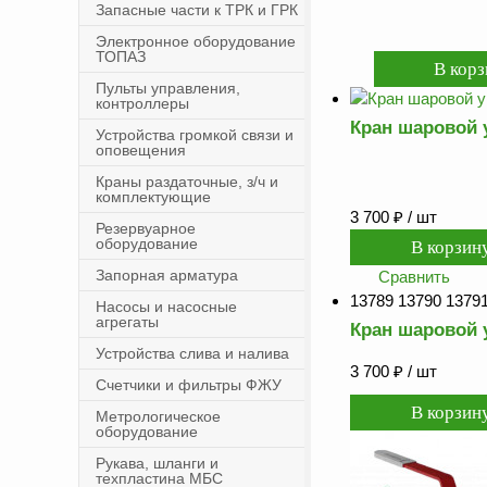
Запасные части к ТРК и ГРК
Электронное оборудование
ТОПАЗ
Пульты управления,
контроллеры
Кран шаровой у
Устройства громкой связи и
оповещения
Краны раздаточные, з/ч и
комплектующие
3 700
₽
/ шт
Резервуарное
оборудование
Запорная арматура
Сравнить
13789 13790 13791
Насосы и насосные
агрегаты
Кран шаровой у
Устройства слива и налива
3 700
₽
/ шт
Счетчики и фильтры ФЖУ
Метрологическое
оборудование
Рукава, шланги и
техпластина МБС