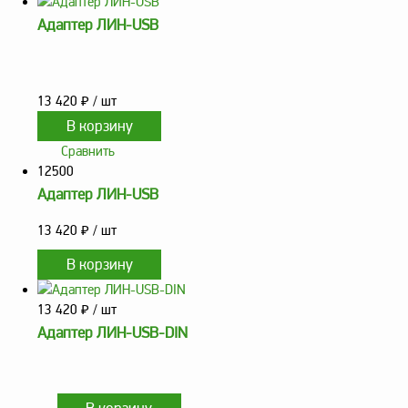
Аналоги запасных
частей из Артамида
Адаптер ЛИН-USB
ОБОРУДОВАНИЕ
БЕНЗОВОЗОВ И
МИНИ АЗС
13 420
₽
/ шт
ОБОРУДОВАНИЕ
АГЗС, ГНС
Сравнить
12500
Адаптер ЛИН-USB
О
компании
13 420
₽
/ шт
Услуги
Новости
13 420
₽
/ шт
Контакты
Адаптер ЛИН-USB-DIN
Распродажа
Как
сделать