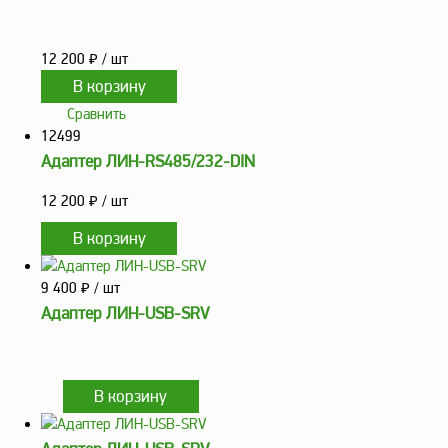
оборудование
ТОПАЗ
Пульты управления,
12 200
₽
/ шт
контроллеры
Устройства громкой
Сравнить
связи и оповещения
12499
Адаптер ЛИН-RS485/232-DIN
Краны раздаточные,
з/ч и комплектующие
12 200
₽
/ шт
Резервуарное
оборудование
Запорная арматура
9 400
₽
/ шт
Насосы и насосные
Адаптер ЛИН-USB-SRV
агрегаты
Устройства слива и
налива
Счетчики и фильтры
ФЖУ