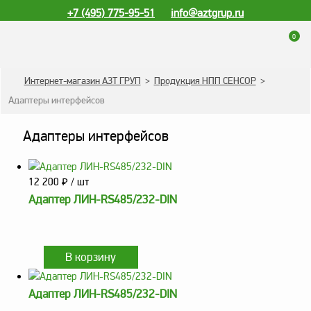
+7 (495) 775-95-51
info@aztgrup.ru
0
КАТАЛОГ ПРОДУКЦИИ
Интернет-магазин АЗТ ГРУП
>
Продукция НПП СЕНСОР
>
Адаптеры интерфейсов
Топливораздаточные
колонки
Адаптеры интерфейсов
Газораздаточные
колонки
12 200
₽
/ шт
Зарядные станции
для электромобилей
Адаптер ЛИН-RS485/232-DIN
Погружные насосы к
ТРК и ГРК
Запасные части к ТРК
и ГРК
Адаптер ЛИН-RS485/232-DIN
Электронное