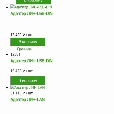
заказ?
Оплата
Адаптер ЛИН-USB-DIN
Доставка
и
самовывоз
13 420
₽
/ шт
Гарантия
и
Сравнить
возврат
12501
Вакансии
Адаптер ЛИН-USB-DIN
13 420
₽
/ шт
21 110
₽
/ шт
Адаптер ЛИН-LAN