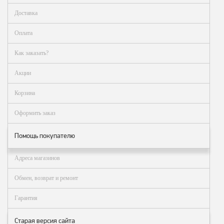
оборудование
ТОПАЗ
Доставка
Пульты управления,
Оплата
контроллеры
Как заказать?
Устройства громкой
связи и оповещения
Акции
Краны раздаточные,
з/ч и комплектующие
Корзина
Резервуарное
Оформить заказ
оборудование
Помощь покупателю
Запорная арматура
Насосы и насосные
Адреса магазинов
агрегаты
Обмен, возврат и ремонт
Устройства слива и
налива
Гарантия
Счетчики и фильтры
ФЖУ
Старая версия сайта