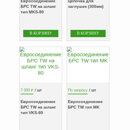
оборудование
Евросоединение
Цепочка для
ТОПАЗ
БРС TW на шланг
заглушек (300мм)
тип MKS-80
Пульты управления,
контроллеры
Устройства громкой
связи и оповещения
Краны раздаточные,
з/ч и
комплектующие
Резервуарное
оборудование
Запорная арматура
7 000
₽
/ шт
По запросу
/ шт
Насосы и насосные
Евросоединение
Евросоединение
агрегаты
БРС TW на шланг
БРС TW тип MK
Устройства слива и
тип VKS-80
налива
Счетчики и фильтры