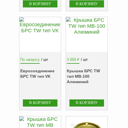
ФЖУ
Метрологическое
оборудование
Рукава, шланги и
техпластина МБС
Соединительная
арматура
По запросу
/ шт
3 600
₽
/ шт
Устройства
заземления
Евросоединение
Крышка БРС TW
автоцистерн и
БРС TW тип VK
тип MB-100
комплектующие
Алюминий
Продукция НПП
СЕНСОР
Газоаналитическое
оборудование
Эксплуатационное
оборудование