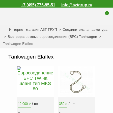
+7 (495) 775-95-51
info@aztgrup.ru
0
Интернет-магазин АЗТ ГРУП
>
Соединительная арматура
КАТАЛОГ ПРОДУКЦИИ
>
Быстроразъемные евросоединения (БРС) Tankwagen
>
Топливораздаточные
Tankwagen Elaflex
колонки
Газораздаточные
Tankwagen Elaflex
колонки
Зарядные станции
для электромобилей
Погружные насосы к
ТРК и ГРК
Запасные части к
ТРК и ГРК
12 000
₽
/ шт
350
₽
/ шт
Электронное