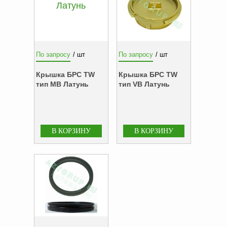
Аналоги запасных
частей из Артамида
ОБОРУДОВАНИЕ
БЕНЗОВОЗОВ И
По запросу
/ шт
По запросу
/ шт
МИНИ АЗС
Крышка БРС TW
Крышка БРС TW
ОБОРУДОВАНИЕ
тип MB Латунь
тип VB Латунь
АГЗС, ГНС
О
компании
Услуги
Новости
Контакты
Распродажа