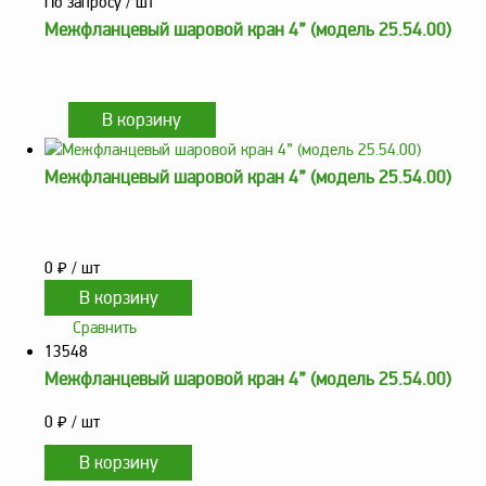
По запросу
/ шт
заказ?
Межфланцевый шаровой кран 4” (модель 25.54.00)
Оплата
Доставка
и
самовывоз
Гарантия
Межфланцевый шаровой кран 4” (модель 25.54.00)
и
возврат
Вакансии
0
₽
/ шт
Сравнить
13548
Межфланцевый шаровой кран 4” (модель 25.54.00)
0
₽
/ шт