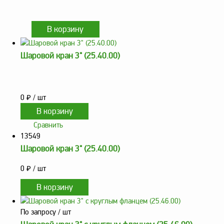
Метрологическое
оборудование
Рукава, шланги и
техпластина МБС
Шаровой кран 3" (25.40.00)
Соединительная
арматура
Устройства
0
₽
/ шт
заземления
автоцистерн и
Сравнить
комплектующие
13549
Продукция НПП
Шаровой кран 3" (25.40.00)
СЕНСОР
0
₽
/ шт
Газоаналитическое
оборудование
Эксплуатационное
оборудование
По запросу
/ шт