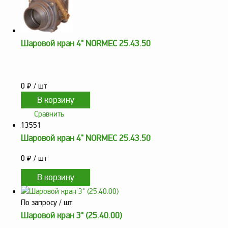
оборудование
ТОПАЗ
Пульты управления,
контроллеры
Шаровой кран 4" NORMEC 25.43.50
Устройства громкой
связи и оповещения
Краны раздаточные,
0
₽
/ шт
з/ч и комплектующие
Резервуарное
Сравнить
оборудование
13551
Шаровой кран 4" NORMEC 25.43.50
Запорная арматура
Насосы и насосные
0
₽
/ шт
агрегаты
Устройства слива и
налива
По запросу
/ шт
Счетчики и фильтры
Шаровой кран 3" (25.40.00)
ФЖУ