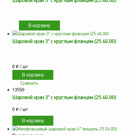
Шаровой кран 3" с круглым фланцем (25.46.00)
Аналоги запасных
частей из Артамида
ОБОРУДОВАНИЕ
БЕНЗОВОЗОВ И
МИНИ АЗС
ОБОРУДОВАНИЕ
Шаровой кран 3" с круглым фланцем (25.46.00)
АГЗС, ГНС
0
₽
/ шт
О
компании
Сравнить
Услуги
13550
Новости
Шаровой кран 3" с круглым фланцем (25.46.00)
Контакты
0
₽
/ шт
Распродажа
Как
сделать