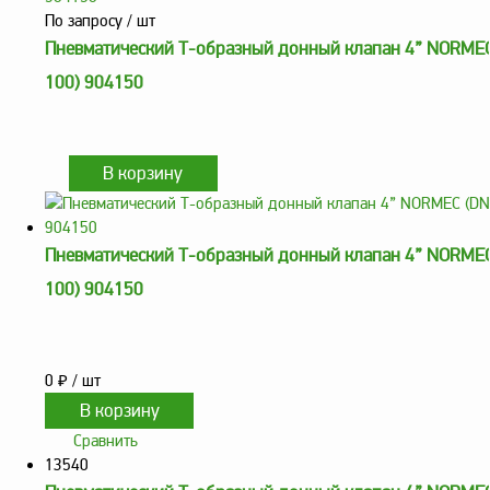
заказ?
По запросу
/ шт
Пневматический Т-образный донный клапан 4” NORME
Оплата
100) 904150
Доставка
и
самовывоз
Гарантия
и
возврат
Вакансии
Пневматический Т-образный донный клапан 4” NORME
100) 904150
0
₽
/ шт
Сравнить
13540