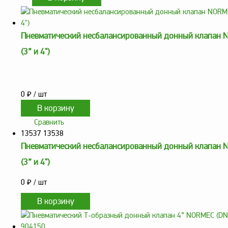
Аналоги запасных
частей из Артамида
ОБОРУДОВАНИЕ
Пневматический несбалансированный донный клапан
БЕНЗОВОЗОВ И
МИНИ АЗС
(3” и 4")
ОБОРУДОВАНИЕ
АГЗС, ГНС
0
₽
/ шт
О
Сравнить
компании
13537 13538
Услуги
Пневматический несбалансированный донный клапан
Новости
(3” и 4")
Контакты
0
₽
/ шт
Распродажа
Как
сделать