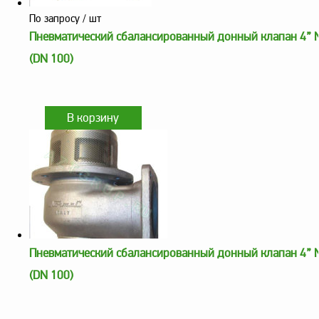
оборудование
ТОПАЗ
По запросу
/ шт
Пневматический сбалансированный донный клапан 4”
Пульты управления,
контроллеры
(DN 100)
Устройства громкой
связи и оповещения
Краны раздаточные,
з/ч и комплектующие
Резервуарное
оборудование
Запорная арматура
Насосы и насосные
агрегаты
Пневматический сбалансированный донный клапан 4”
Устройства слива и
налива
(DN 100)
Счетчики и фильтры
ФЖУ