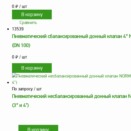
0
₽
/ шт
Метрологическое
оборудование
Сравнить
Рукава, шланги и
13539
техпластина МБС
Пневматический сбалансированный донный клапан 4”
Соединительная
(DN 100)
арматура
Устройства
0
₽
/ шт
заземления
автоцистерн и
комплектующие
Продукция НПП
По запросу
/ шт
СЕНСОР
Пневматический несбалансированный донный клапан
Газоаналитическое
(3” и 4")
оборудование
Эксплуатационное
оборудование