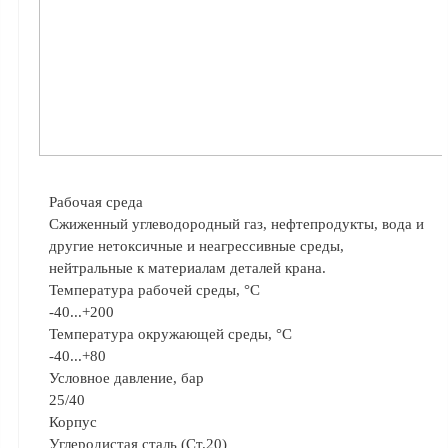
Аналоги запасных
частей из Артамида
ОБОРУДОВАНИЕ
БЕНЗОВОЗОВ И
МИНИ АЗС
ОБОРУДОВАНИЕ
АГЗС, ГНС
Рабочая среда
Сжиженный углеводородный газ, нефтепродукты, вода и
другие нетоксичные и неагрессивные среды,
О
нейтральные к материалам деталей крана.
компании
Температура рабочей среды, °C
Услуги
-40...+200
Температура окружающей среды, °C
Новости
-40...+80
Контакты
Условное давление, бар
25/40
Распродажа
Корпус
Углеродистая сталь (Ст.20)