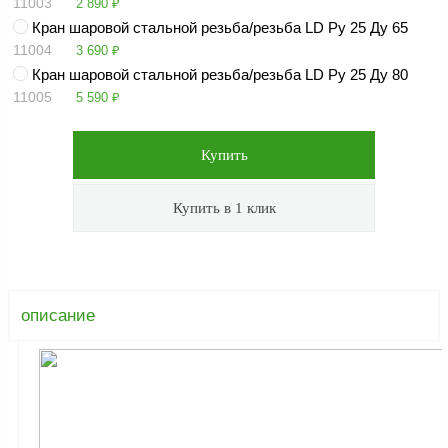
11003
2 890
₽
ФЖУ
Кран шаровой стальной резьба/резьба LD Ру 25 Ду 65
Метрологическое
11004
3 690
₽
оборудование
Кран шаровой стальной резьба/резьба LD Ру 25 Ду 80
11005
5 590
₽
Рукава, шланги и
техпластина МБС
Соединительная
арматура
Устройства
заземления
автоцистерн и
комплектующие
Продукция НПП
описание
СЕНСОР
Газоаналитическое
оборудование
Эксплуатационное
оборудование