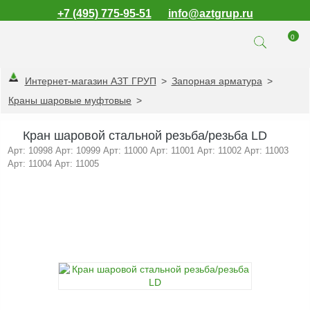
+7 (495) 775-95-51
info@aztgrup.ru
0
Интернет-магазин АЗТ ГРУП
>
Запорная арматура
>
КАТАЛОГ ПРОДУКЦИИ
Краны шаровые муфтовые
>
Топливораздаточные
колонки
Кран шаровой стальной резьба/резьба LD
Газораздаточные
Арт: 10998 Арт: 10999 Арт: 11000 Арт: 11001 Арт: 11002 Арт: 11003
колонки
Арт: 11004 Арт: 11005
Зарядные станции
для электромобилей
Погружные насосы к
ТРК и ГРК
Запасные части к
ТРК и ГРК
Электронное