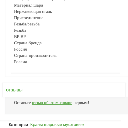
Как
Материал шара
сделать
заказ?
Нержавеющая сталь
Присоединение
Оплата
Резьба/резьба
Доставка
Резьба
и
ВР-ВР
самовывоз
Страна бренда
Россия
Гарантия
Страна-производитель
и
возврат
Россия
Вакансии
отзывы
Оставьте
отзыв об этом товаре
первым!
Краны шаровые муфтовые
Категории: