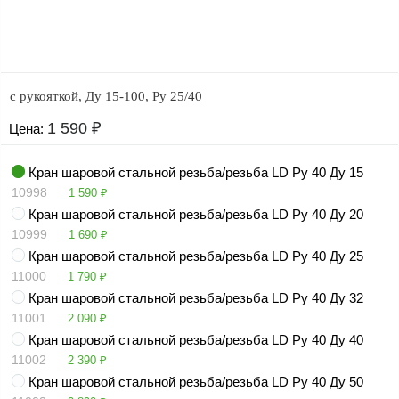
оборудование
ТОПАЗ
Пульты управления,
контроллеры
с рукояткой, Ду 15-100, Ру 25/40
Устройства громкой
связи и оповещения
1 590
₽
Цена:
Краны раздаточные,
з/ч и
Кран шаровой стальной резьба/резьба LD Ру 40 Ду 15
комплектующие
10998
1 590
₽
Кран шаровой стальной резьба/резьба LD Ру 40 Ду 20
Резервуарное
оборудование
10999
1 690
₽
Кран шаровой стальной резьба/резьба LD Ру 40 Ду 25
Запорная арматура
11000
1 790
₽
Насосы и насосные
Кран шаровой стальной резьба/резьба LD Ру 40 Ду 32
агрегаты
11001
2 090
₽
Кран шаровой стальной резьба/резьба LD Ру 40 Ду 40
Устройства слива и
11002
2 390
₽
налива
Кран шаровой стальной резьба/резьба LD Ру 40 Ду 50
Счетчики и фильтры