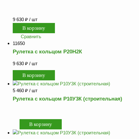
9 630
₽
/ шт
Сравнить
11650
Рулетка с кольцом Р20Н2К
9 630
₽
/ шт
5 460
₽
/ шт
Рулетка с кольцом Р10У3К (строительная)