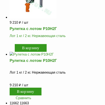
ФЖУ
Метрологическое
оборудование
9 210
₽
/ шт
Рукава, шланги и
Рулетка с лотом Р10Н2Г
техпластина МБС
Лот 1 кг / 2 кг. Нержавеющая сталь
Соединительная
арматура
Устройства
заземления
автоцистерн и
Рулетка с лотом Р10Н2Г
комплектующие
Продукция НПП
Лот 1 кг / 2 кг. Нержавеющая сталь
СЕНСОР
9 210
₽
/ шт
Газоаналитическое
оборудование
Сравнить
Эксплуатационное
оборудование
11662 11663