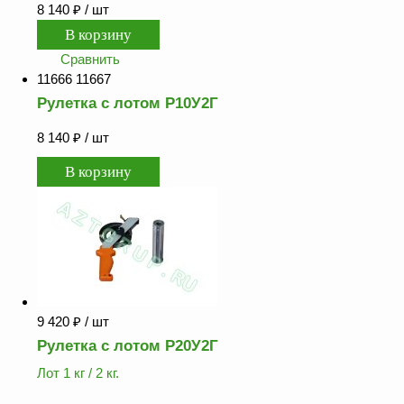
8 140
₽
/ шт
Сравнить
11666 11667
Рулетка с лотом Р10У2Г
8 140
₽
/ шт
9 420
₽
/ шт
Рулетка с лотом Р20У2Г
Лот 1 кг / 2 кг.