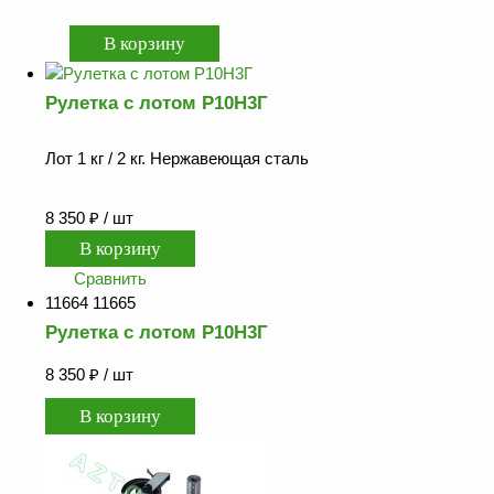
оборудование
ТОПАЗ
Пульты управления,
контроллеры
Рулетка с лотом Р10Н3Г
Устройства громкой
связи и оповещения
Лот 1 кг / 2 кг. Нержавеющая сталь
Краны раздаточные,
з/ч и
8 350
₽
/ шт
комплектующие
Резервуарное
Сравнить
оборудование
11664 11665
Запорная арматура
Рулетка с лотом Р10Н3Г
Насосы и насосные
8 350
₽
/ шт
агрегаты
Устройства слива и
налива
Счетчики и фильтры