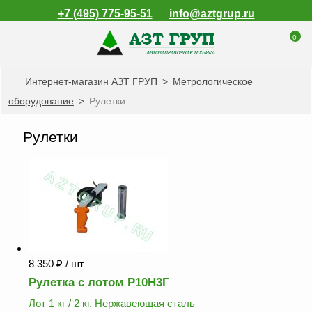
+7 (495) 775-95-51
info@aztgrup.ru
0
Интернет-магазин АЗТ ГРУП
>
Метрологическое
КАТАЛОГ ПРОДУКЦИИ
оборудование
>
Рулетки
Топливораздаточные
колонки
Рулетки
Газораздаточные
колонки
Зарядные станции
для электромобилей
Погружные насосы к
ТРК и ГРК
Запасные части к
8 350
₽
/ шт
ТРК и ГРК
Рулетка с лотом Р10Н3Г
Электронное
Лот 1 кг / 2 кг. Нержавеющая сталь