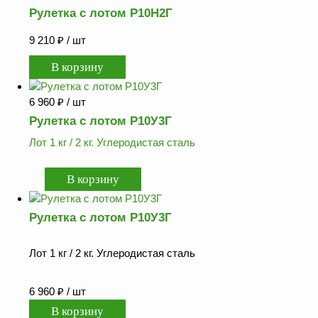
Рулетка с лотом Р10Н2Г
Аналоги запасных
частей из Артамида
9 210
₽
/ шт
ОБОРУДОВАНИЕ
БЕНЗОВОЗОВ И
МИНИ АЗС
6 960
₽
/ шт
ОБОРУДОВАНИЕ
Рулетка с лотом Р10У3Г
АГЗС, ГНС
Лот 1 кг / 2 кг. Углеродистая сталь
О
компании
Услуги
Рулетка с лотом Р10У3Г
Новости
Лот 1 кг / 2 кг. Углеродистая сталь
Контакты
Распродажа
6 960
₽
/ шт