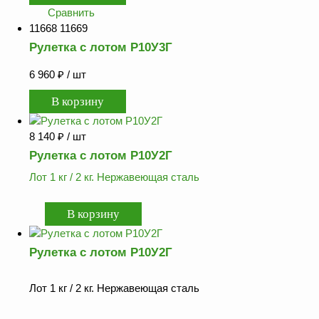
Как
Сравнить
сделать
заказ?
11668 11669
Рулетка с лотом Р10У3Г
Оплата
6 960
₽
/ шт
Доставка
и
самовывоз
Гарантия
8 140
₽
/ шт
и
возврат
Рулетка с лотом Р10У2Г
Лот 1 кг / 2 кг. Нержавеющая сталь
Вакансии
Рулетка с лотом Р10У2Г
Лот 1 кг / 2 кг. Нержавеющая сталь