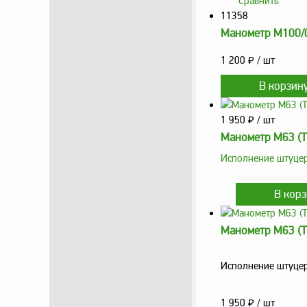
Сравнить
11358
Манометр М100/0
1 200
₽
/ шт
1 950
₽
/ шт
Манометр М63 (Т
Исполнение штуцер
Манометр М63 (Т
Исполнение штуцер
1 950
₽
/ шт