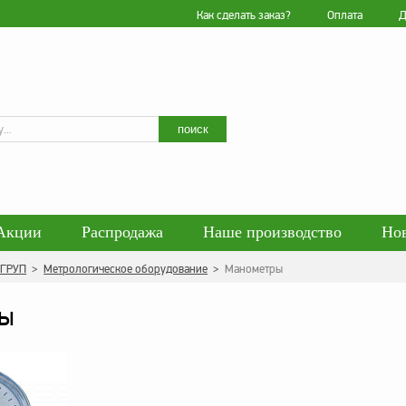
Как сделать заказ?
Оплата
Д
Искать
поиск
Акции
Распродажа
Наше производство
Но
гласие на обработку персональных данных
Блог
 ГРУП
>
Метрологическое оборудование
>
Манометры
енциальности персональных данных
Политика обра
ы