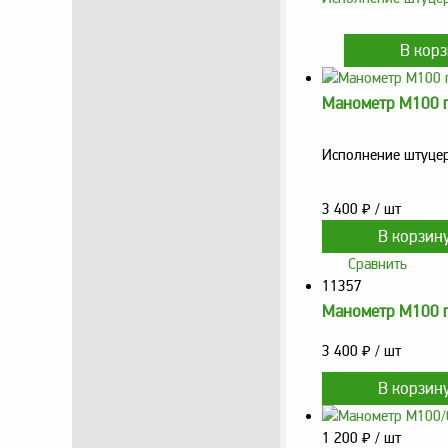
Манометр М100 г
Исполнение штуцер
3 400
₽
/ шт
Сравнить
11357
Манометр М100 г
3 400
₽
/ шт
1 200
₽
/ шт