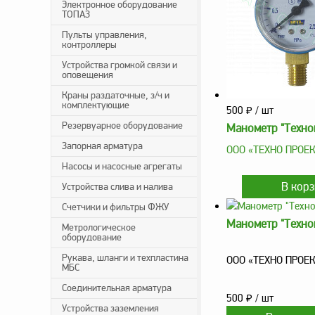
Электронное оборудование
ТОПАЗ
Пульты управления,
контроллеры
Устройства громкой связи и
оповещения
Краны раздаточные, з/ч и
комплектующие
500
₽
/ шт
Резервуарное оборудование
Манометр "Техно
Запорная арматура
ООО «ТЕХНО ПРОЕ
Насосы и насосные агрегаты
Устройства слива и налива
Счетчики и фильтры ФЖУ
Манометр "Техно
Метрологическое
оборудование
Рукава, шланги и техпластина
ООО «ТЕХНО ПРОЕ
МБС
Соединительная арматура
500
₽
/ шт
Устройства заземления