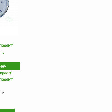
проект"
КТ»
проект"
КТ»