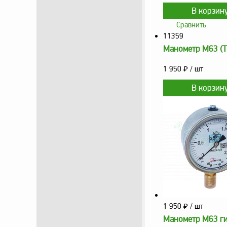
Сравнить
11359
Манометр М63 (Т
1 950
₽
/ шт
1 950
₽
/ шт
Манометр М63 ги