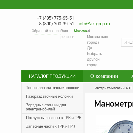
+7 (495) 775-95-51
8 (800) 700-39-51
info@aztgrup.ru
Обратный звонок
Ваш
Москва
✖
регион:
Москва ваш
город?
Да
Выбрать
другой
город
О компании
КАТАЛОГ ПРОДУКЦИИ
Контакты
Со
Топливораздаточные колонки
Интернет-магазин АЗТ
Газораздаточные колонки
Политика конфид
Манометр
Зарядные станции для
электромобилей
Погружные насосы к ТРК и ГРК
Запасные части к ТРК и ГРК