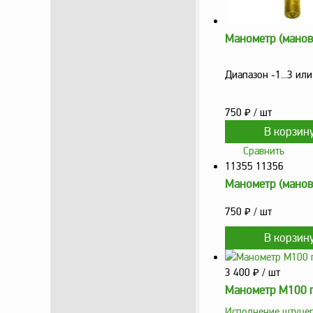
Манометр (мано
Диапазон -1...3 или 
750
₽
/ шт
Сравнить
11355 11356
Манометр (мано
750
₽
/ шт
3 400
₽
/ шт
Манометр М100 г
Исполнение штуцер