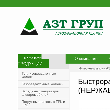
О компании
КАТАЛОГ
ПРОДУКЦИИ
Контакты
Со
Интернет-магазин А
Топливораздаточные
колонки
Политика конфид
Быстрора
Газораздаточные колонки
(НЕРЖА
Зарядные станции для
электромобилей
Погружные насосы к ТРК и
ГРК