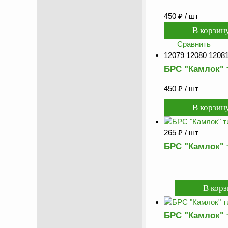
450
₽
/ шт
Сравнить
12079 12080 12081
БРС "Камлок" 
450
₽
/ шт
265
₽
/ шт
БРС "Камлок" 
БРС "Камлок" 