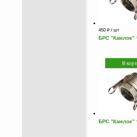
450
₽
/ шт
БРС "Камлок" 
БРС "Камлок" 