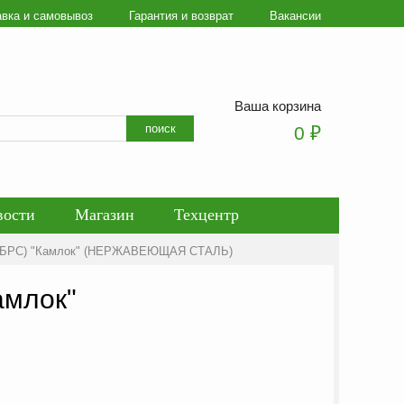
авка и самовывоз
Гарантия и возврат
Вакансии
Ваша корзина
Искать
поиск
0
₽
вости
Магазин
Техцентр
 (БРС) "Камлок" (НЕРЖАВЕЮЩАЯ СТАЛЬ)
ботки персональных данных
амлок"