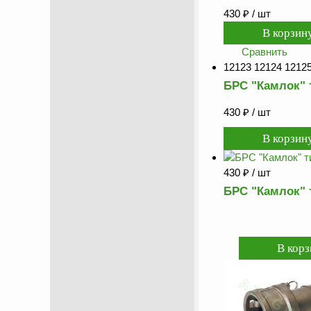
430
₽
/ шт
Сравнить
12123 12124 12125
БРС "Камлок" 
430
₽
/ шт
430
₽
/ шт
БРС "Камлок" 