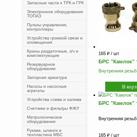
Запасные части к ТРК и ГРК
Электронное оборудование
ТОПАЗ
Пульты управления,
контроллеры
Устройства громкой связи и
оповещения
Краны раздаточные, з/ч и
165
₽
/ шт
комплектующие
БРС "Камлок" 
Резервуарное
оборудование
Внутренняя резьб
Запорная арматура
Насосы и насосные
агрегаты
Устройства слива и налива
БРС "Камлок" 
Счетчики и фильтры ФЖУ
Метрологическое
Внутренняя резьб
оборудование
Рукава, шланги и
техпластина МБС
165
₽
/ шт