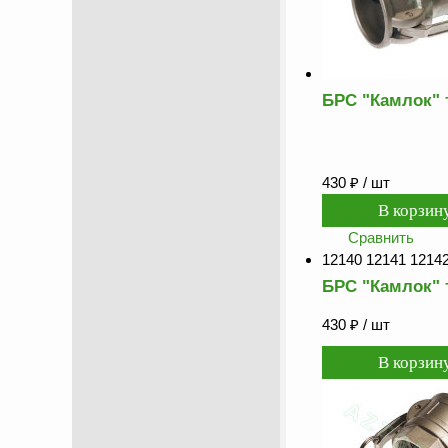
БРС "Камлок" 
430
₽
/ шт
Сравнить
12140 12141 12142
БРС "Камлок" 
430
₽
/ шт