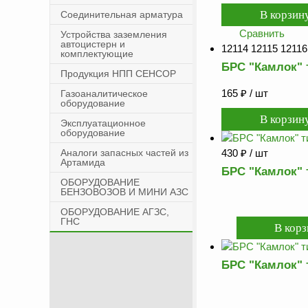
Соединительная арматура
Сравнить
Устройства заземления
автоцистерн и
12114 12115 12116
комплектующие
БРС "Камлок" 
Продукция НПП СЕНСОР
165
₽
/ шт
Газоаналитическое
оборудование
Эксплуатационное
оборудование
Аналоги запасных частей из
430
₽
/ шт
Артамида
БРС "Камлок" 
ОБОРУДОВАНИЕ
БЕНЗОВОЗОВ И МИНИ АЗС
ОБОРУДОВАНИЕ АГЗС,
ГНС
БРС "Камлок" 