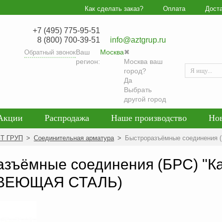
Как сделать заказ?
Оплата
Дост
+7 (495) 775-95-51
8 (800) 700-39-51
info@aztgrup.ru
Ваш
Москва
✖
Обратный звонок
регион:
Москва ваш
город?
Да
Выбрать
другой город
Акции
Распродажа
Наше производство
Но
гласие на обработку персональных данных
Блог
ЗТ ГРУП
>
Соединительная арматура
>
Быстроразъёмные соединения
енциальности персональных данных
Политика обра
зъёмные соединения (БРС) "К
ВЕЮЩАЯ СТАЛЬ)