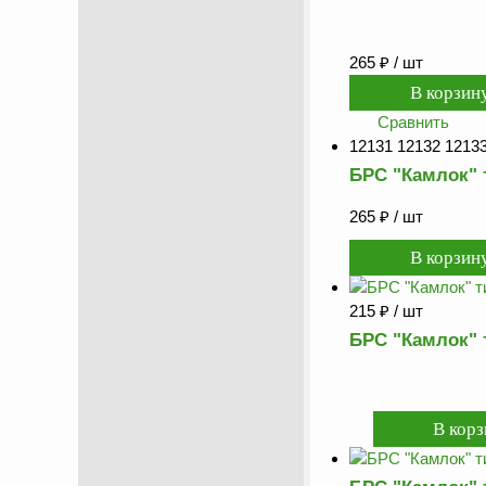
265
₽
/ шт
Сравнить
12131 12132 12133
БРС "Камлок" 
265
₽
/ шт
215
₽
/ шт
БРС "Камлок" 