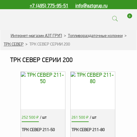
+7 (495) 775-95-51
info@aztgrup.ru
0
КАТАЛОГ ПРОДУКЦИИ
Интернет-магазин АЗТ ГРУП
>
Топливораздаточные колонки
>
ТРК СЕВЕР
>
ТРК СЕВЕР СЕРИИ 200
Топливораздаточные
колонки
ТРК СЕВЕР СЕРИИ 200
Газораздаточные
колонки
Зарядные станции
для электромобилей
Погружные насосы к
ТРК и ГРК
Запасные части к ТРК
252 500
₽
/ шт
261 500
₽
/ шт
и ГРК
ТРК СЕВЕР 211-50
ТРК СЕВЕР 211-80
Электронное