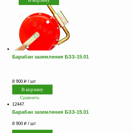
Как
сделать
заказ?
Оплата
Доставка
и
самовывоз
Гарантия
Барабан заземления БЗЗ-15.01
и
возврат
Вакансии
8 900
₽
/ шт
Сравнить
12447
Барабан заземления БЗЗ-15.01
8 900
₽
/ шт