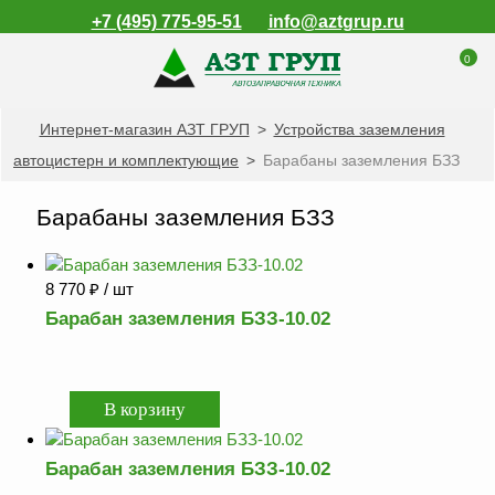
+7 (495) 775-95-51
info@aztgrup.ru
0
Интернет-магазин АЗТ ГРУП
>
Устройства заземления
КАТАЛОГ ПРОДУКЦИИ
автоцистерн и комплектующие
>
Барабаны заземления БЗЗ
Топливораздаточные
колонки
Барабаны заземления БЗЗ
Газораздаточные
колонки
8 770
₽
/ шт
Зарядные станции
для электромобилей
Барабан заземления БЗЗ-10.02
Погружные насосы к
ТРК и ГРК
Запасные части к
ТРК и ГРК
Барабан заземления БЗЗ-10.02
Электронное