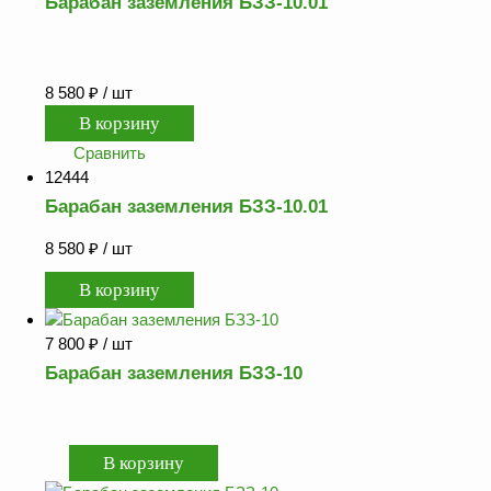
Барабан заземления БЗЗ-10.01
ФЖУ
Метрологическое
оборудование
8 580
₽
/ шт
Рукава, шланги и
техпластина МБС
Сравнить
Соединительная
12444
арматура
Барабан заземления БЗЗ-10.01
Устройства
8 580
₽
/ шт
заземления
автоцистерн и
комплектующие
Продукция НПП
7 800
₽
/ шт
СЕНСОР
Барабан заземления БЗЗ-10
Газоаналитическое
оборудование
Эксплуатационное
оборудование