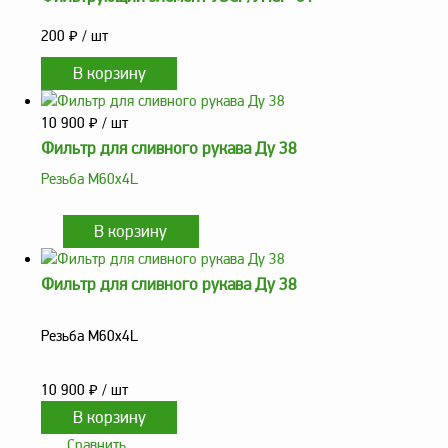
заказ?
200
₽
/ шт
Оплата
Доставка
и
самовывоз
10 900
₽
/ шт
Фильтр для сливного рукава Ду 38
Гарантия
и
Резьба М60х4L
возврат
Вакансии
Фильтр для сливного рукава Ду 38
Резьба М60х4L
10 900
₽
/ шт
Сравнить