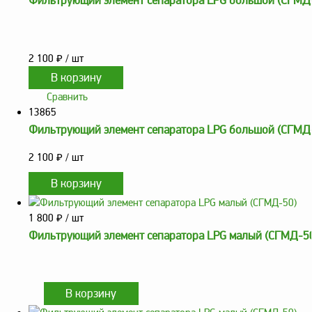
Фильтрующий элемент сепаратора LPG большой (СГМД
оборудование
ТОПАЗ
Пульты управления,
контроллеры
2 100
₽
/ шт
Устройства громкой
связи и оповещения
Сравнить
13865
Краны раздаточные,
з/ч и комплектующие
Фильтрующий элемент сепаратора LPG большой (СГМД
Резервуарное
2 100
₽
/ шт
оборудование
Запорная арматура
Насосы и насосные
1 800
₽
/ шт
агрегаты
Фильтрующий элемент сепаратора LPG малый (СГМД-5
Устройства слива и
налива
Счетчики и фильтры
ФЖУ