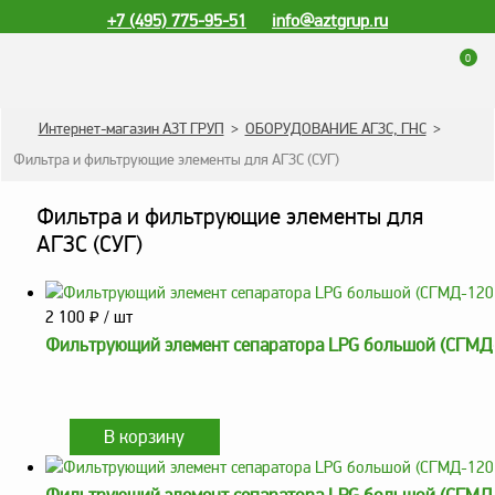
+7 (495) 775-95-51
info@aztgrup.ru
0
КАТАЛОГ ПРОДУКЦИИ
Интернет-магазин АЗТ ГРУП
>
ОБОРУДОВАНИЕ АГЗС, ГНС
>
Фильтра и фильтрующие элементы для АГЗС (СУГ)
Топливораздаточные
колонки
Фильтра и фильтрующие элементы для
Газораздаточные
АГЗС (СУГ)
колонки
Зарядные станции
для электромобилей
2 100
₽
/ шт
Фильтрующий элемент сепаратора LPG большой (СГМД
Погружные насосы к
ТРК и ГРК
Запасные части к ТРК
и ГРК
Электронное