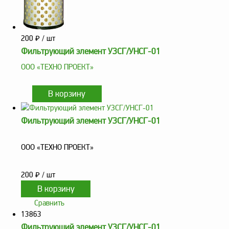
Аналоги запасных
частей из Артамида
ОБОРУДОВАНИЕ
200
₽
/ шт
БЕНЗОВОЗОВ И
МИНИ АЗС
Фильтрующий элемент УЗСГ/УНСГ-01
ООО «ТЕХНО ПРОЕКТ»
ОБОРУДОВАНИЕ
АГЗС, ГНС
О
Фильтрующий элемент УЗСГ/УНСГ-01
компании
Услуги
ООО «ТЕХНО ПРОЕКТ»
Новости
200
₽
/ шт
Контакты
Распродажа
Сравнить
13863
Как
Фильтрующий элемент УЗСГ/УНСГ-01
сделать