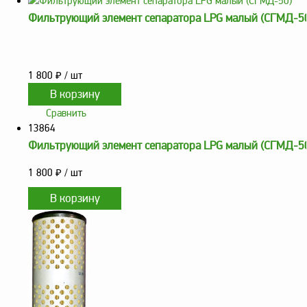
Фильтрующий элемент сепаратора LPG малый (СГМД-5
Метрологическое
оборудование
Рукава, шланги и
техпластина МБС
1 800
₽
/ шт
Соединительная
арматура
Сравнить
13864
Устройства
Фильтрующий элемент сепаратора LPG малый (СГМД-5
заземления
автоцистерн и
1 800
₽
/ шт
комплектующие
Продукция НПП
СЕНСОР
Газоаналитическое
оборудование
Эксплуатационное
оборудование