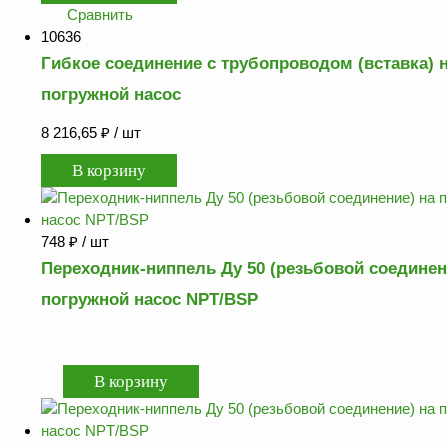
ФЖУ
Сравнить
10636
Метрологическое
Гибкое соединение с трубопроводом (вставка) 
оборудование
погружной насос
Рукава, шланги и
техпластина МБС
8 216,65
₽
/ шт
Соединительная
арматура
Устройства
заземления
748
₽
/ шт
автоцистерн и
Переходник-ниппель Ду 50 (резьбовой соединен
комплектующие
погружной насос NPT/BSP
Продукция НПП
СЕНСОР
Газоаналитическое
оборудование
Эксплуатационное
оборудование