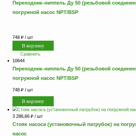
Переходник-ниппель Ду 50 (резьбовой соединен
Аналоги запасных
погружной насос NPT/BSP
частей из Артамида
ОБОРУДОВАНИЕ
БЕНЗОВОЗОВ И
МИНИ АЗС
748
₽
/ шт
ОБОРУДОВАНИЕ
АГЗС, ГНС
Сравнить
10644
Переходник-ниппель Ду 50 (резьбовой соединен
О
погружной насос NPT/BSP
компании
748
₽
/ шт
Услуги
Новости
Контакты
3 286,66
₽
/ шт
Распродажа
Стояк насоса (установочный патрубок) на погр
насос