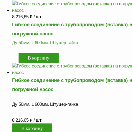
оборудование
ТОПАЗ
Пульты управления,
8 216,65
₽
/ шт
контроллеры
Гибкое соединение с трубопроводом (вставка) 
Устройства громкой
погружной насос
связи и оповещения
Ду 50мм, L 600мм. Штуцер-гайка
Краны раздаточные,
з/ч и
комплектующие
Резервуарное
оборудование
Гибкое соединение с трубопроводом (вставка) 
Запорная арматура
погружной насос
Насосы и насосные
агрегаты
Ду 50мм, L 600мм. Штуцер-гайка
Устройства слива и
налива
8 216,65
₽
/ шт
Счетчики и фильтры