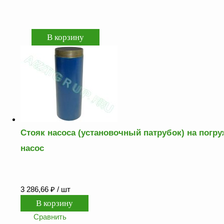
Как
сделать
заказ?
Оплата
Доставка
и
самовывоз
Гарантия
и
возврат
Вакансии
Стояк насоса (установочный патрубок) на погр
насос
3 286,66
₽
/ шт
Сравнить