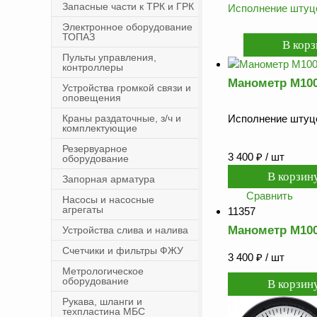
Запасные части к ТРК и ГРК
Исполнение штуце
Электронное оборудование
ТОПАЗ
Пульты управления,
контроллеры
Манометр М100
Устройства громкой связи и
оповещения
Краны раздаточные, з/ч и
Исполнение штуце
комплектующие
Резервуарное
3 400
₽
/ шт
оборудование
Запорная арматура
Сравнить
Насосы и насосные
агрегаты
11357
Манометр М100
Устройства слива и налива
Счетчики и фильтры ФЖУ
3 400
₽
/ шт
Метрологическое
оборудование
Рукава, шланги и
техпластина МБС