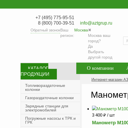
+7 (495) 775-95-51
8 (800) 700-39-51
info@aztgrup.ru
Ваш
Москва
✖
Обратный звонок
регион:
Москва ваш
город?
Да
Выбрать
другой город
О компании
КАТАЛОГ
ПРОДУКЦИИ
Контакты
Со
Интернет-магазин А
Топливораздаточные
колонки
Политика конфид
Маномет
Газораздаточные колонки
Зарядные станции для
электромобилей
3 400
₽
/ шт
Погружные насосы к ТРК и
ГРК
Манометр М100