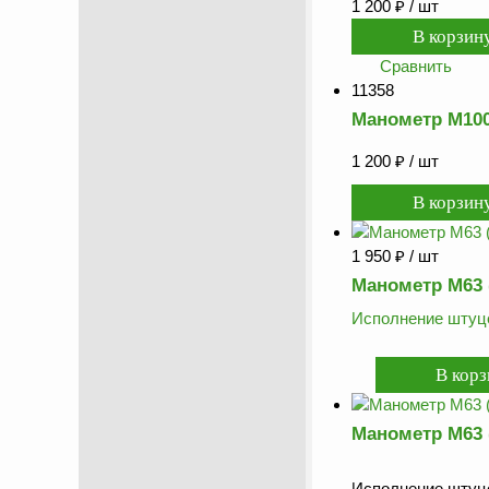
1 200
₽
/ шт
Сравнить
11358
Манометр М100/
1 200
₽
/ шт
1 950
₽
/ шт
Манометр М63 (
Исполнение штуце
Манометр М63 (
Исполнение штуце