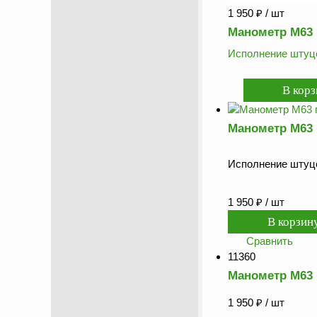
1 950
₽
/ шт
Манометр М63 
Исполнение штуце
Манометр М63 
Исполнение штуце
1 950
₽
/ шт
Сравнить
11360
Манометр М63 
1 950
₽
/ шт