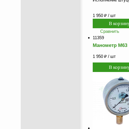
1 950
₽
/ шт
Сравнить
11359
Манометр М63 (
1 950
₽
/ шт