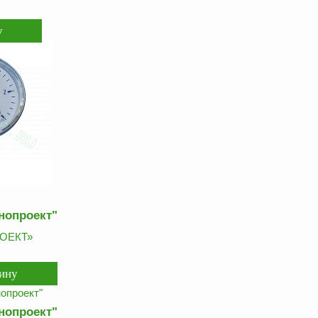
нопроект"
ОЕКТ»
нопроект"