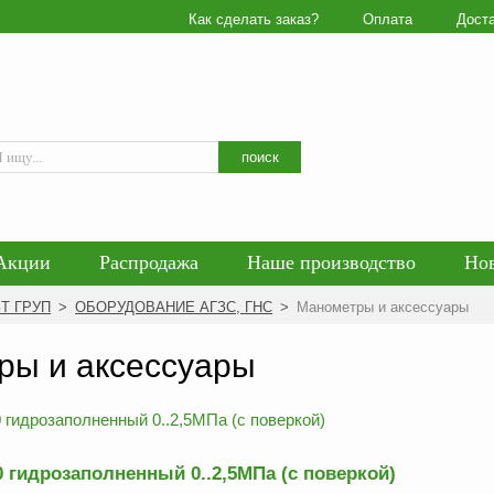
Как сделать заказ?
Оплата
Дост
Искать
поиск
Акции
Распродажа
Наше производство
Но
гласие на обработку персональных данных
Блог
ЗТ ГРУП
>
ОБОРУДОВАНИЕ АГЗС, ГНС
>
Манометры и аксессуары
енциальности персональных данных
Политика обра
ры и аксессуары
 гидрозаполненный 0..2,5МПа (с поверкой)