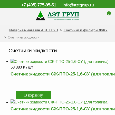
+7 (495) 775-95-51
info@aztgrup.ru
0
Интернет-магазин АЗТ ГРУП
>
Счетчики и фильтры ФЖУ
КАТАЛОГ ПРОДУКЦИИ
>
Счетчики жидкости
Топливораздаточные
колонки
Счетчики жидкости
Газораздаточные
колонки
58 380
₽
/ шт
Зарядные станции
для электромобилей
Счетчик жидкости СЖ-ППО-25-1,6-СУ (для топли
Погружные насосы к
ТРК и ГРК
Запасные части к
ТРК и ГРК
Счетчик жидкости СЖ-ППО-25-1,6-СУ (для топли
Электронное