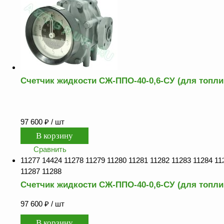
ФЖУ
Метрологическое
оборудование
Рукава, шланги и
техпластина МБС
Соединительная
Счетчик жидкости СЖ-ППО-40-0,6-СУ (для топли
арматура
Устройства
заземления
97 600
₽
/ шт
автоцистерн и
комплектующие
Сравнить
Продукция НПП
11277 14424 11278 11279 11280 11281 11282 11283 11284 11
СЕНСОР
11287 11288
Газоаналитическое
Счетчик жидкости СЖ-ППО-40-0,6-СУ (для топли
оборудование
97 600
₽
/ шт
Эксплуатационное
оборудование