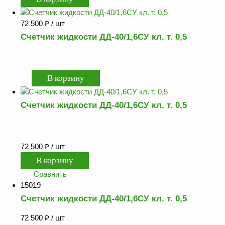
Аналоги запасных
частей из Артамида
72 500
₽
/ шт
Счетчик жидкости ДД-40/1,6СУ кл. т. 0,5
ОБОРУДОВАНИЕ
БЕНЗОВОЗОВ И
МИНИ АЗС
ОБОРУДОВАНИЕ
АГЗС, ГНС
Счетчик жидкости ДД-40/1,6СУ кл. т. 0,5
О
компании
72 500
₽
/ шт
Услуги
Новости
Сравнить
15019
Контакты
Счетчик жидкости ДД-40/1,6СУ кл. т. 0,5
Распродажа
72 500
₽
/ шт