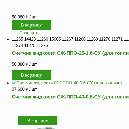
оборудование
ТОПАЗ
Пульты управления,
58 380
₽
/ шт
контроллеры
Устройства громкой
Сравнить
связи и оповещения
11265 14423 11266 15005 11267 11268 11269 11270 11271 11
11274 11275 11276
Краны раздаточные,
Счетчик жидкости СЖ-ППО-25-1,6-СУ (для топли
з/ч и
комплектующие
58 380
₽
/ шт
Резервуарное
оборудование
Запорная арматура
97 600
₽
/ шт
Насосы и насосные
Счетчик жидкости СЖ-ППО-40-0,6-СУ (для топли
агрегаты
Устройства слива и
налива
Счетчики и фильтры