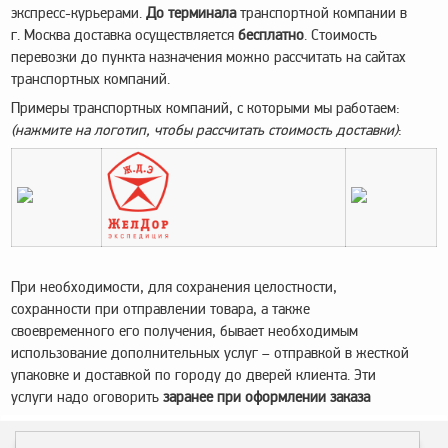
экспресс-курьерами.
До терминала
транспортной компании в
Метрологическое
г. Москва доставка осуществляется
бесплатно
. Стоимость
оборудование
перевозки до пункта назначения можно рассчитать на сайтах
транспортных компаний.
Рукава, шланги и
техпластина МБС
Примеры транспортных компаний, с которыми мы работаем:
(нажмите на логотип, чтобы рассчитать стоимость доставки)
:
Соединительная
арматура
Устройства
заземления
автоцистерн и
комплектующие
При необходимости, для сохранения целостности,
Продукция НПП
СЕНСОР
сохранности при отправлении товара, а также
своевременного его получения, бывает необходимым
Газоаналитическое
использование дополнительных услуг – отправкой в жесткой
оборудование
упаковке и доставкой по городу до дверей клиента. Эти
услуги надо оговорить
заранее при оформлении заказа
Эксплуатационное
оборудование