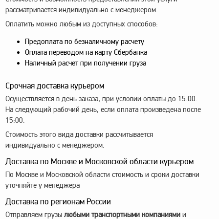
оборудование
рассматривается индивидуально с менеджером.
ТОПАЗ
Оплатить можно любым из доступных способов:
Пульты управления,
контроллеры
Предоплата по безналичному расчету
Оплата переводом на карту Сбербанка
Устройства громкой
Наличный расчет при получении груза
связи и оповещения
Краны раздаточные,
Срочная доставка курьером
з/ч и комплектующие
Осуществляется в день заказа, при условии оплаты до 15:00.
Резервуарное
На следующий рабочий день, если оплата произведена после
оборудование
15:00.
Стоимость этого вида доставки рассчитывается
Запорная арматура
индивидуально с менеджером.
Насосы и насосные
Доставка по Москве и Московской области курьером
агрегаты
По Москве и Московской области стоимость и сроки доставки
Устройства слива и
уточняйте у менеджера
налива
Доставка по регионам России
Счетчики и фильтры
Отправляем грузы
любыми транспортными компаниями
и
ФЖУ