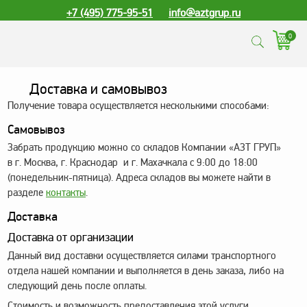
+7 (495) 775-95-51
info@aztgrup.ru
0
КАТАЛОГ ПРОДУКЦИИ
Доставка и самовывоз
Получение товара осуществляется несколькими способами:
Топливораздаточные
колонки
Самовывоз
Газораздаточные
Забрать продукцию можно со складов Компании «АЗТ ГРУП»
колонки
в г. Москва, г. Краснодар и г. Махачкала с 9:00 до 18:00
(понедельник-пятница). Адреса складов вы можете найти в
Зарядные станции
разделе
контакты
.
для электромобилей
Доставка
Погружные насосы к
ТРК и ГРК
Доставка от организации
Данный вид доставки осуществляется силами транспортного
Запасные части к ТРК
и ГРК
отдела нашей компании и выполняется в день заказа, либо на
следующий день после оплаты.
Электронное
Стоимость и возможность предоставления этой услуги