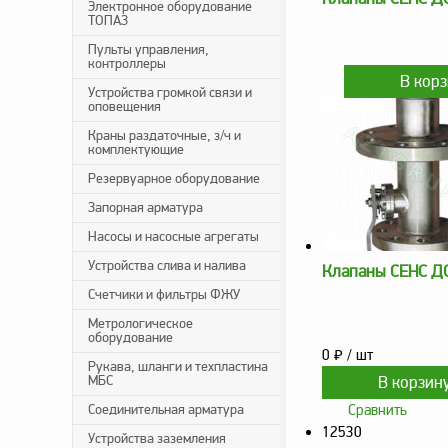
Электронное оборудование
ТОПАЗ
Пульты управления,
контроллеры
Устройства громкой связи и
оповещения
Краны раздаточные, з/ч и
комплектующие
Резервуарное оборудование
Запорная арматура
Насосы и насосные агрегаты
Устройства слива и налива
Клапаны СЕНС ДС
Счетчики и фильтры ФЖУ
Метрологическое
оборудование
0
₽
/ шт
Рукава, шланги и техпластина
МБС
Соединительная арматура
Сравнить
12530
Устройства заземления