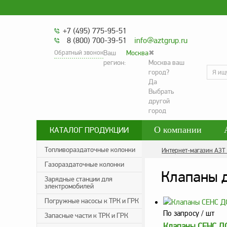
+7 (495) 775-95-51
8 (800) 700-39-51
info@aztgrup.ru
Обратный звонок
Ваш
Москва
✖
регион:
Москва ваш
город?
Да
Выбрать
другой
город
О компании
КАТАЛОГ ПРОДУКЦИИ
Контакты
Со
Топливораздаточные колонки
Интернет-магазин АЗТ
Газораздаточные колонки
Политика конфид
Клапаны 
Зарядные станции для
электромобилей
Погружные насосы к ТРК и ГРК
По запросу
/ шт
Запасные части к ТРК и ГРК
Клапаны СЕНС ДС