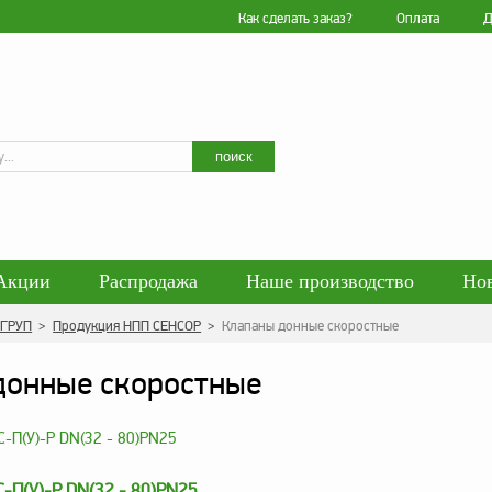
Как сделать заказ?
Оплата
Д
Искать
поиск
Акции
Распродажа
Наше производство
Но
гласие на обработку персональных данных
Блог
 ГРУП
>
Продукция НПП СЕНСОР
>
Клапаны донные скоростные
енциальности персональных данных
Политика обра
донные скоростные
-П(У)-Р DN(32 - 80)PN25