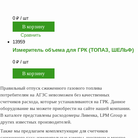
Как
сделать
заказ?
0
₽
/ шт
Оплата
Доставка
Сравнить
и
13959
самовывоз
Измеритель объема для ГРК (ТОПАЗ, ШЕЛЬФ)
Гарантия
и
0
₽
/ шт
возврат
Вакансии
Правильный отпуск сжиженного газового топлива
потребителям на АГЗС невозможен без качественных
счетчиков расхода, которые устанавливаются на ГРК. Данное
оборудование вы можете приобрести на сайте нашей компании.
В каталоге представлены расходомеры Ливенка, LPM Group и
других известных производителей.
Также мы предлагаем комплектующие для счетчиков
сжиженного газа: измерительные камеры, шестерни и многое