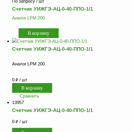
оборудование
По запросу
/ шт
ТОПАЗ
Счетчик УИЖГЭ-АЦ-0-40-ППО-1/1
Пульты управления,
Аналог LPM 200
контроллеры
Устройства громкой
связи и оповещения
Счетчик УИЖГЭ-АЦ-0-40-ППО-1/1
Краны раздаточные,
з/ч и
комплектующие
Аналог LPM 200
Резервуарное
оборудование
0
₽
/ шт
Запорная арматура
Сравнить
Насосы и насосные
13957
агрегаты
Счетчик УИЖГЭ-АЦ-0-40-ППО-1/1
Устройства слива и
налива
0
₽
/ шт
Счетчики и фильтры