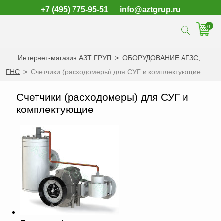
+7 (495) 775-95-51
info@aztgrup.ru
0
Интернет-магазин АЗТ ГРУП
>
ОБОРУДОВАНИЕ АГЗС,
КАТАЛОГ ПРОДУКЦИИ
ГНС
>
Счетчики (расходомеры) для СУГ и комплектующие
Топливораздаточные
колонки
Счетчики (расходомеры) для СУГ и
Газораздаточные
комплектующие
колонки
Зарядные станции
для электромобилей
Погружные насосы к
ТРК и ГРК
Запасные части к
ТРК и ГРК
Электронное