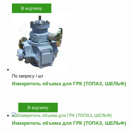
Аналоги запасных
частей из Артамида
ОБОРУДОВАНИЕ
БЕНЗОВОЗОВ И
МИНИ АЗС
ОБОРУДОВАНИЕ
АГЗС, ГНС
О
По запросу
/ шт
компании
Измеритель объема для ГРК (ТОПАЗ, ШЕЛЬФ)
Услуги
Новости
Контакты
Распродажа
Измеритель объема для ГРК (ТОПАЗ, ШЕЛЬФ)