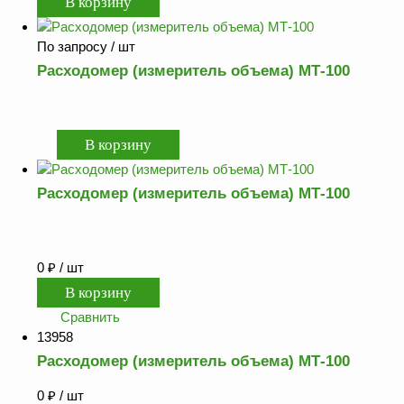
ФЖУ
Метрологическое
По запросу
/ шт
оборудование
Расходомер (измеритель объема) МТ-100
Рукава, шланги и
техпластина МБС
Соединительная
арматура
Устройства
Расходомер (измеритель объема) МТ-100
заземления
автоцистерн и
комплектующие
0
₽
/ шт
Продукция НПП
СЕНСОР
Сравнить
Газоаналитическое
13958
оборудование
Расходомер (измеритель объема) МТ-100
Эксплуатационное
оборудование
0
₽
/ шт