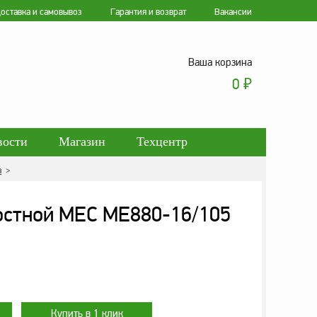
оставка и самовывоз
Гарантия и возврат
Вакансии
Ваша корзина
0
₽
вости
Магазин
Техцентр
а
>
ботки персональных данных
остной MEC ME880-16/105