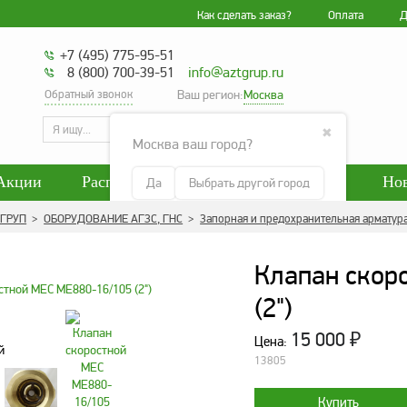
Как сделать заказ?
Оплата
Д
+7 (495) 775-95-51
8 (800) 700-39-51
info@aztgrup.ru
Обратный звонок
Ваш регион:
Москва
Искать
поиск
✖
Москва ваш город?
Акции
Распродажа
Наше производство
Но
Да
Выбрать другой город
гласие на обработку персональных данных
Блог
 ГРУП
>
ОБОРУДОВАНИЕ АГЗС, ГНС
>
Запорная и предохранительная арматур
енциальности персональных данных
Политика обра
Клапан скор
(2")
15 000
₽
Цена:
13805