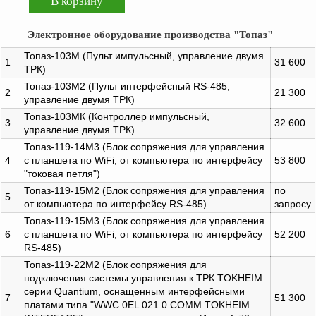
Электронное оборудование производства "Топаз"
Топаз-103М (Пульт импульсный, управление двумя
1
31 600
ТРК)
Топаз-103М2 (Пульт интерфейсный RS-485,
2
21 300
управление двумя ТРК)
Топаз-103МК (Контроллер импульсный,
3
32 600
управление двумя ТРК)
Топаз-119-14М3 (Блок сопряжения для управления
4
с планшета по WiFi, от компьютера по интерфейсу
53 800
"токовая петля")
Топаз-119-15М2 (Блок сопряжения для управления
по
5
от компьютера по интерфейсу RS-485)
запросу
Топаз-119-15М3 (Блок сопряжения для управления
6
с планшета по WiFi, от компьютера по интерфейсу
52 200
RS-485)
Топаз-119-22М2 (Блок сопряжения для
подключения системы управления к ТРК TOKHEIM
серии Quantium, оснащенным интерфейсными
7
51 300
платами типа "WWC 0EL 021.0 COMM TOKHEIM