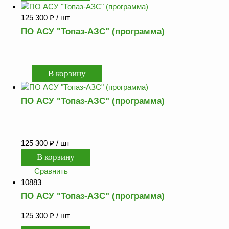
ФЖУ
125 300
₽
/ шт
Метрологическое
ПО АСУ "Топаз-АЗС" (программа)
оборудование
Рукава, шланги и
техпластина МБС
Соединительная
арматура
ПО АСУ "Топаз-АЗС" (программа)
Устройства
заземления
автоцистерн и
комплектующие
125 300
₽
/ шт
Продукция НПП
СЕНСОР
Сравнить
10883
Газоаналитическое
ПО АСУ "Топаз-АЗС" (программа)
оборудование
Эксплуатационное
125 300
₽
/ шт
оборудование