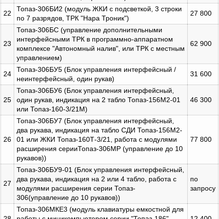
Топаз-306БИ2 (модуль ЖКИ с подсветкой, 3 строки
22
27 800
по 7 разрядов, ТРК "Нара Троник")
Топаз-306БС (управление дополнительными
интерфейсными ТРК в программно-аппаратном
23
62 900
комплексе "Автономный налив", или ТРК с местным
управлением)
Топаз-306БУ5 (Блок управления интерфейсный /
24
31 600
неинтерфейсный, один рукав)
Топаз-306БУ6 (Блок управления интерфейсный,
25
один рукав, индикация на 2 табло Топаз-156М2-01
46 300
или Топаз-160-3/21М)
Топаз-306БУ7 (Блок управления интерфейсный,
два рукава, индикация на табло СДИ Топаз-156М2-
26
01 или ЖКИ Топаз-160Т-3/21, работа с модулями
77 800
расширения серииТопаз-306МР (управление до 10
рукавов))
Топаз-306БУ9-01 (Блок управления интерфейсный,
два рукава, индикация на 2 или 4 табло, работа с
по
27
модулями расширения серии Топаз-
запросу
306(управление до 10 рукавов))
Топаз-306МКЕ3 (модуль клавиатуры емкостной для
28
работы с миникомпьютером серии "Топаз-186",
12 400