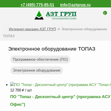
+7 (495) 775-95-51
info@aztgrup.ru
0
Интернет-магазин АЗТ ГРУП
>
Электронное оборудование
КАТАЛОГ ПРОДУКЦИИ
ТОПАЗ
Топливораздаточные
колонки
Электронное оборудование ТОПАЗ
Газораздаточные
колонки
Программное обеспечение (ПО)
Зарядные станции
Электронное оборудование
для электромобилей
Погружные насосы к
ТРК и ГРК
12 700
₽
/ шт
Запасные части к
ПО "Топаз - Дисконтный центр" (программа АСУ 
ТРК и ГРК
Офис")
Электронное