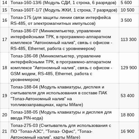
14
Топаз-160-13/6 (Модуль СДИ, 1 строка, 6 разрядов)
5 600
15
Топаз-160Т-1/7 (Модуль ЖКИ, 1 строка, 7 разрядов)
10 500
Топаз-175 (для защиты линии связи интерфейса
16
3 500
RS-485, от электромагнитных импульсов)
Топаз-186-07 (Миникомпьютер, управление
интерфейсными ТРК, в программно-аппаратном
17
113 300
комплексе "Автономный налив", связь с офисом -
RS-485, Ethernet, работа с уровнемером)
Топаз-186-08 (Миникомпьютер, управление
интерфейсными ТРК, в программно-аппаратном
18
комплексе "Автономный налив", связь с офисом -
129 900
GSM модем, RS-485, Ethernet, работа с
уровнемером)
Топаз-188-04 (Модуль клавиатуры, дисплея и
считывателя для использования в составе ПАК
19
53 400
"Топаз-Автономный налив" на
топливозаправщиках, карты Mifare)
Топаз-188-05 (Модуль клавиатуры и дисплея для
20
18 800
ввода PIN-кода)
Топаз-275-03 (Считыватель для использования с
21
ПО "Топаз-АЗС", "Топаз- Офис", "Топаз-
16 900
Автономный налив", карты Mifare)