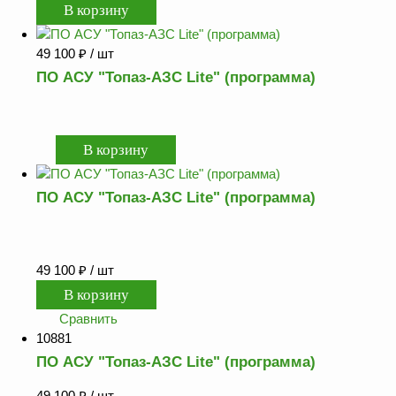
Аналоги запасных
частей из Артамида
49 100
₽
/ шт
ОБОРУДОВАНИЕ
ПО АСУ "Топаз-АЗС Lite" (программа)
БЕНЗОВОЗОВ И
МИНИ АЗС
ОБОРУДОВАНИЕ
АГЗС, ГНС
ПО АСУ "Топаз-АЗС Lite" (программа)
О
компании
Услуги
49 100
₽
/ шт
Новости
Сравнить
Контакты
10881
Распродажа
ПО АСУ "Топаз-АЗС Lite" (программа)
49 100
₽
/ шт