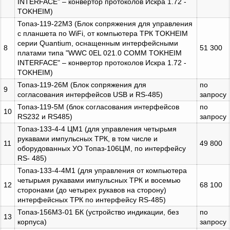
INTERFACE" – конвертор протоколов Искра 1.72 -
TOKHEIM)
Топаз-119-22М3 (Блок сопряжения для управления
с планшета по WiFi, от компьютера ТРК TOKHEIM
серии Quantium, оснащенным интерфейсными
8
51 300
платами типа "WWC 0EL 021.0 COMM TOKHEIM
INTERFACE" – конвертор протоколов Искра 1.72 -
TOKHEIM)
Топаз-119-26М (Блок сопряжения для
по
9
согласования интерфейсов USB и RS-485)
запросу
Топаз-119-5М (блок согласования интерфейсов
по
10
RS232 и RS485)
запросу
Топаз-133-4-4 ЦМ1 (для управления четырьмя
рукавами импульсных ТРК, в том числе и
11
49 800
оборудованных УО Топаз-106ЦМ, по интерфейсу
RS- 485)
Топаз-133-4-4М1 (для управления от компьютера
четырьмя рукавами импульсных ТРК и восемью
12
68 100
сторонами (до четырех рукавов на сторону)
интерфейсных ТРК по интерфейсу RS-485)
Топаз-156М3-01 БК (устройство индикации, без
по
13
корпуса)
запросу