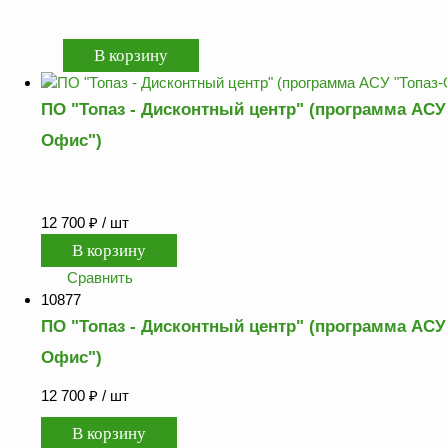
оборудование
ТОПАЗ
Пульты управления,
контроллеры
ПО "Топаз - Дисконтный центр" (программа АСУ 
Устройства громкой
связи и оповещения
Офис")
Краны раздаточные,
з/ч и
комплектующие
12 700
₽
/ шт
Резервуарное
оборудование
Сравнить
Запорная арматура
10877
ПО "Топаз - Дисконтный центр" (программа АСУ 
Насосы и насосные
агрегаты
Офис")
Устройства слива и
12 700
₽
/ шт
налива
Счетчики и фильтры