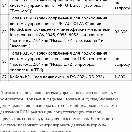
по
34
системы управления к ТРК "Gilbarco" (протокол
запросу
"Two-wire"))
Топаз-319-03 (блок сопряжения для подключения
системы управления к ТРК "AUTOTANK" серии
NordicLane, оснащенным интерфейсными платами
35
92 600
Instrumentointi Oy 9045, 9083, 9052, - конвертор
"протокола 2.0" или "Искра 1.72" в "Gascomm" и
"Ascomm")
Топаз-319-04 (блок сопряжения для подключения
системы управления к различным ТРК - конвертор
по
36
"протокола 2.0" или "Искра 1.72" в протокол
запросу
управления ТРК)
37
Кабель К21 (для подключения RS-232 к RS-232)
1 300
Автоматизированная система управления автозаправочным
комплексом "Топаз-АЗС" (далее "Топаз-АЗС") предназначена
для управления топливораздаточным оборудованием, учета
движения ГСМ,реализации сопутствующих товаров,
предоставления услуг, получения отчетности.Возможности
системы позволяют контролировать движение горюче-
смазочных материалов и сжиженных