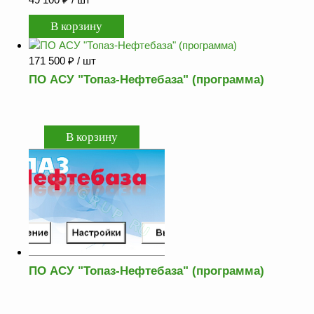
Как
сделать
заказ?
Оплата
171 500
₽
/ шт
Доставка
ПО АСУ "Топаз-Нефтебаза" (программа)
и
самовывоз
Гарантия
и
возврат
Вакансии
ПО АСУ "Топаз-Нефтебаза" (программа)