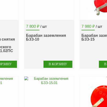
7 800
₽
7 980
₽
/ шт
/ шт
Барабан заземления
Барабан заз
я снятия
БЗЗ-10
БЗЗ-15
еского
-1.02ПС