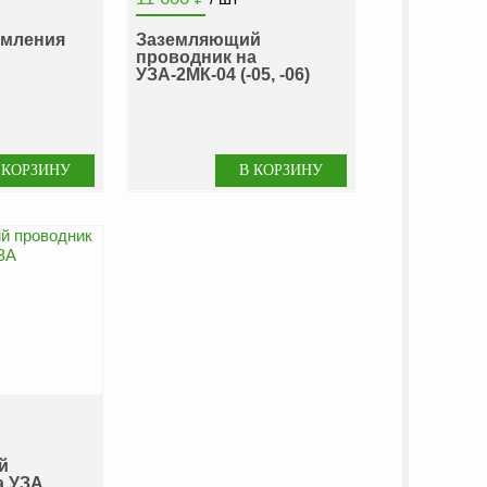
емления
Заземляющий
проводник на
УЗА-2МК-04 (-05, -06)
й
а УЗА