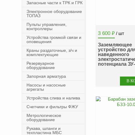
Запасные части к ТРК и ГРК
Электронное оборудование
ТОПАЗ
Пульты управления,
контроллеры
3 600
₽
/ шт
Устройства громкой связи и
оповещения
Заземляющее
устройство дл
Краны раздаточные, з/ч и
наведенного
комплектующие
электростатич
Резервуарное
потенциала ЗУ
оборудование
Запорная арматура
Насосы и насосные
агрегаты
Устройства слива и налива
Счетчики и фильтры ФЖУ
Метрологическое
оборудование
Рукава, шланги и
техпластина МБС