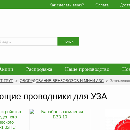
Как сделать заказ?
Оплата
Дост
Искать
поиск
Акции
Распродажа
Наше производство
Но
гласие на обработку персональных данных
Блог
ЗТ ГРУП
>
ОБОРУДОВАНИЕ БЕНЗОВОЗОВ И МИНИ АЗС
>
Заземляющ
енциальности персональных данных
Политика обра
ющие проводники для УЗА