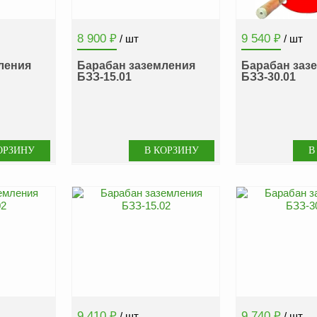
8 900
₽
9 540
₽
/ шт
/ шт
ления
Барабан заземления
Барабан заз
БЗЗ-15.01
БЗЗ-30.01
9 410
₽
9 740
₽
/ шт
/ шт