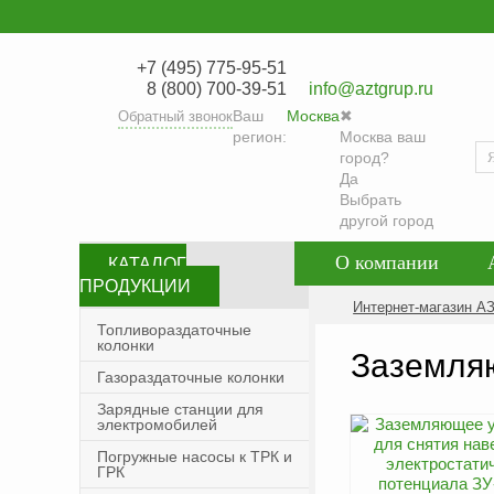
+7 (495) 775-95-51
8 (800) 700-39-51
info@aztgrup.ru
Ваш
Москва
✖
Обратный звонок
регион:
Москва ваш
город?
Да
Выбрать
другой город
О компании
КАТАЛОГ
ПРОДУКЦИИ
Контакты
Со
Интернет-магазин А
Топливораздаточные
колонки
Политика конфид
Заземля
Газораздаточные колонки
Зарядные станции для
электромобилей
Погружные насосы к ТРК и
ГРК