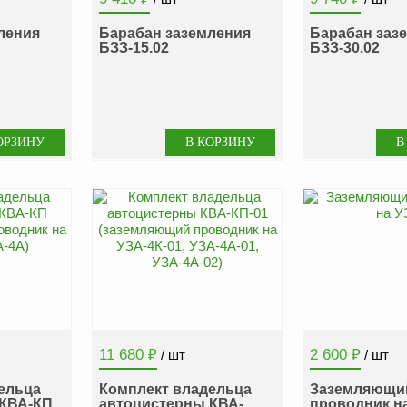
ления
Барабан заземления
Барабан заз
БЗЗ-15.02
БЗЗ-30.02
11 680
₽
2 600
₽
/ шт
/ шт
ельца
Комплект владельца
Заземляющи
 КВА-КП
автоцистерны КВА-
проводник н