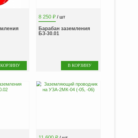
8 250
₽
/ шт
емления
Барабан заземления
БЗ-30.01
11 600
₽
/ шт