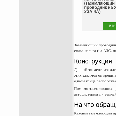
(заземляющий
проводник на У
УЗА-4А)
Заземляющий проводник 
слива-налива (на АЗС, не
Конструкция
Данный элемент заземле
этих зажимов он крепит
одном конце расположен
Помимо заземляющих про
автоцистерны с « земле
На что обращ
Каждый заземляющий про