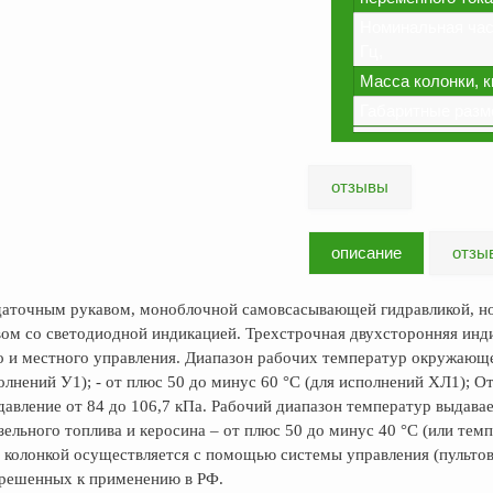
Номинальная част
Гц,
Масса колонки, кг
Габаритные разм
отзывы
описание
отзы
даточным рукавом, моноблочной самовсасывающей гидравликой, н
ом со светодиодной индикацией. Трехстрочная двухсторонняя инд
о и местного управления. Диапазон рабочих температур окружающе
олнений У1); - от плюс 50 до минус 60 °С (для исполнений ХЛ1); О
вление от 84 до 106,7 кПа. Рабочий диапазон температур выдаваем
изельного топлива и керосина – от плюс 50 до минус 40 °С (или те
е колонкой осуществляется с помощью системы управления (пульто
зрешенных к применению в РФ.