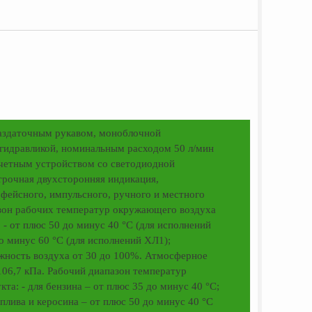
аздаточным рукавом, моноблочной
гидравликой, номинальным расходом 50 л/мин
четным устройством со светодиодной
трочная двухсторонняя индикация,
фейсного, импульсного, ручного и местного
зон рабочих температур окружающего воздуха
- от плюс 50 до минус 40 °С (для исполнений
до минус 60 °С (для исполнений ХЛ1);
жность воздуха от 30 до 100%. Атмосферное
106,7 кПа. Рабочий диапазон температур
та: - для бензина – от плюс 35 до минус 40 °С;
оплива и керосина – от плюс 50 до минус 40 °С