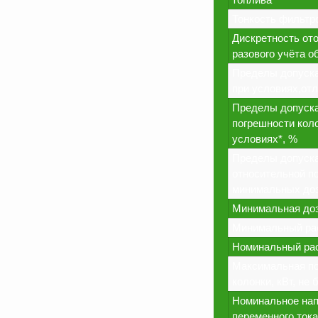
Тонкость фильтро
Дискретность от
разового учёта о
Пределы допуска
при условиях,от
Пределы допуска
погрешности кол
условиях*, %
Пределы допуск
относительной п
минимальных доз
Минимальная доз
Минимальный рас
Номинальный рас
Максимальная п
колонки, кВт, не 
Номинальное нап
переменного тока