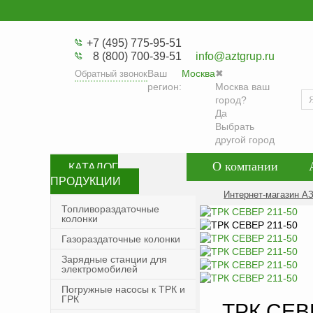
+7 (495) 775-95-51
8 (800) 700-39-51
info@aztgrup.ru
Ваш
Москва
✖
Обратный звонок
регион:
Москва ваш
город?
Да
Выбрать
другой город
О компании
КАТАЛОГ
ПРОДУКЦИИ
Контакты
Со
Интернет-магазин А
Топливораздаточные
колонки
Политика конфид
Газораздаточные колонки
Зарядные станции для
электромобилей
Погружные насосы к ТРК и
ГРК
ТРК СЕВ