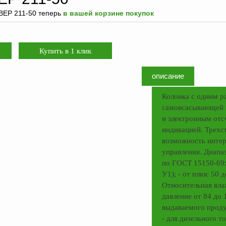
ВЕР 211-50 теперь
в вашей корзине покупок
описание
Колонка с одним р
самовсасывающей 
и электронным отс
индикацией. Трехс
возможность интер
управления. Диапа
по ГОСТ 15150-69: 
У1); - от плюс 50 
Относительная вла
давление от 84 до 
выдаваемого продук
- для дизельного т