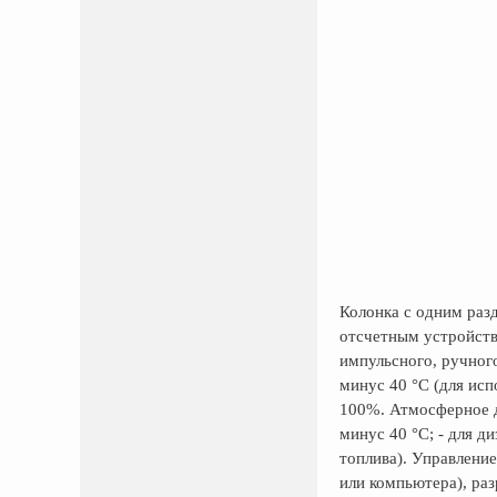
Колонка с одним раз
отсчетным устройств
импульсного, ручног
минус 40 °С (для исп
100%. Атмосферное да
минус 40 °С; - для д
топлива). Управлени
или компьютера), ра