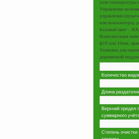
(или температуры 
Управление колонк
управления (пульт
или компьютера), 
Базовый цвет – RA
Комплектация наве
ф19 или 16мм, кра
Упаковка для пере
деревянный поддон
Вид индикации
Количество видо
Количество разд
Длина раздаточно
Тип гидравлики
Верхний предел 
суммарного учёта
Уровень звука ко
Степень очистки
топлива