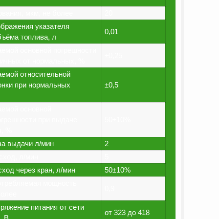
вания, мкм, не более
20
ображения указателя
0,01
бъёма топлива, л
емой основной погрешности
±0,25
личных от нормальных, %
емой относительной
онки при нормальных
±0,5
аемой основной
огрешности при выдаче
50±10%
, %
а выдачи л/мин
2
ход, л/мин
5
ход через кран, л/мин
50±10%
отребляемая мощность
0,9
более
ряжение питания от сети
от 323 до 418
, В