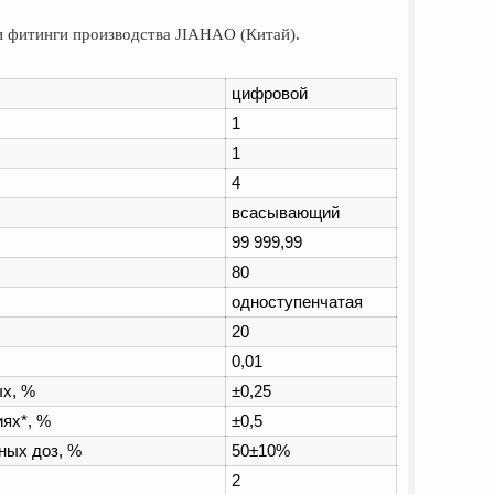
и фитинги производства JIAHAO (Китай).
цифровой
1
1
4
всасывающий
99 999,99
80
одноступенчатая
20
0,01
ых, %
±0,25
ях*, %
±0,5
ных доз, %
50±10%
2