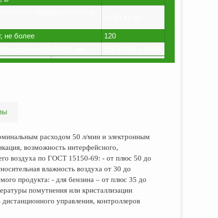
ота сети переменного тока,
от 49 до 51
, не более
120
еры колонки (ДхВхШ), мм
595 х 450 х 1600
вы
оминальным расходом 50 л/мин и электронным
икация, возможность интерфейсного,
го воздуха по ГОСТ 15150-69: - от плюс 50 до
тносительная влажность воздуха от 30 до
ого продукта: - для бензина – от плюс 35 до
мпературы помутнения или кристаллизации
в дистанционного управления, контроллеров