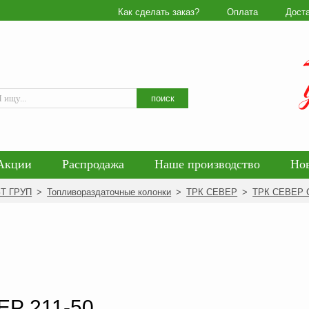
Как сделать заказ?
Оплата
Дост
Искать
поиск
Акции
Распродажа
Наше производство
Но
гласие на обработку персональных данных
Блог
ЗТ ГРУП
>
Топливораздаточные колонки
>
ТРК СЕВЕР
>
ТРК СЕВЕР 
енциальности персональных данных
Политика обра
ЕР 211-50