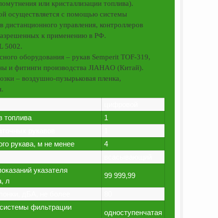
помутнения или кристаллизации топлива).
ой осуществляется с помощью системы
ов дистанционного управления, контроллеров
разрешенных к применению в РФ.
L 5002.
сного оборудования – рукав Semperit TOF-319,
ны и фитинги производства JIAHAO (Китай).
возки – воздушно-пузырьковая пленка,
.
цифровой
в топлива
1
аточных рукавов
1
го рукава, м не менее
4
всасывающий
показаний указателя
99 999,99
, л
лонки, дБА, не более
80
 системы фильтрации
одноступенчатая