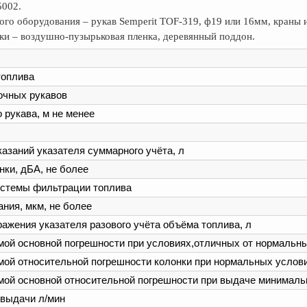
5002.
ого оборудования – рукав Semperit TOF-319, ф19 или 16мм, краны 
зки – воздушно-пузырьковая пленка, деревянный поддон.
топлива
очных рукавов
 рукава, м не менее
азаний указателя суммарного учёта, л
нки, дБА, не более
истемы фильтрации топлива
ния, мкм, не более
ажения указателя разового учёта объёма топлива, л
ой основной погрешности при условиях,отличных от нормальн
ой относительной погрешности колонки при нормальных услови
ой основной относительной погрешности при выдаче минималь
выдачи л/мин