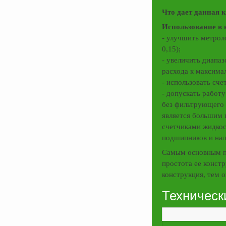
Что дает данная 
Использование в 
- улучшить метрол
0,15);
- увеличить диапа
расхода к максима
- использовать сче
- допускать работу
без фильтрующего 
является большим 
счетчиками жидкос
подшипников и нал
Самым основным п
простота ее констр
конструкция, тем о
Техническ