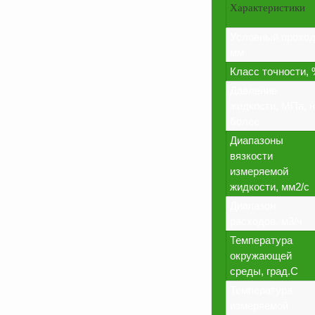
Характеристики
Условный проход
мм
Класс точности,
Давление
жидкости, МПа, 
более
Диапазоны
вязкости
измеряемой
жидкости, мм2/с
Диапазон
расходов, м3/ч
Температура
окружающей
среды, град.С
Температура
измеряемой