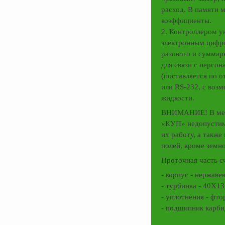
расход. В памяти 
коэффициенты.
2. Контроллером 
электронным цифр
разового и суммар
для связи с персо
(поставляется по 
или RS-232, с воз
жидкости.
ВНИМАНИЕ! В мест
«КУП» недопустимы
их работу, а такж
полей, кроме земно
Проточная часть с
- корпус - нержаве
- турбинка - 40Х13
- уплотнения - фто
- подшипник карб