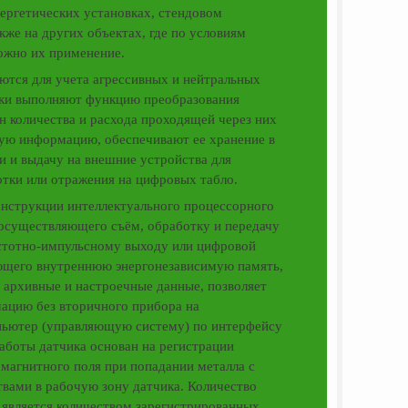
нергетических установках, стендовом
кже на других объектах, где по условиям
ожно их применение.
ются для учета агрессивных и нейтральных
ики выполняют функцию преобразования
н количества и расхода проходящей через них
ую информацию, обеспечивают ее хранение в
и и выдачу на внешние устройства для
тки или отражения на цифровых табло.
онструкции интеллектуального процессорного
 осуществляющего съём, обработку и передачу
стотно-импульсному выходу или цифровой
ющего внутреннюю энергонезависимую память,
я архивные и настроечные данные, позволяет
ацию без вторичного прибора на
пьютер (управляющую систему) по интерфейсу
аботы датчика основан на регистрации
 магнитного поля при попадании металла с
вами в рабочую зону датчика. Количество
 является количеством зарегистрированных