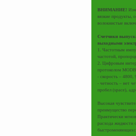
ВНИМАНИЕ!
Изм
вязкие продукты, 
волокнистые включ
Счетчики выпуска
выходными элект
1. Частотным импу
частотой, пропорц
2. Цифровым инте
протоколом MOD
- скорость – 4800,
- четность – нет че
пробел (space), ад
Высокая чувствите
преимущество пер
Практически мгнов
расхода жидкости 
быстроменяющихся