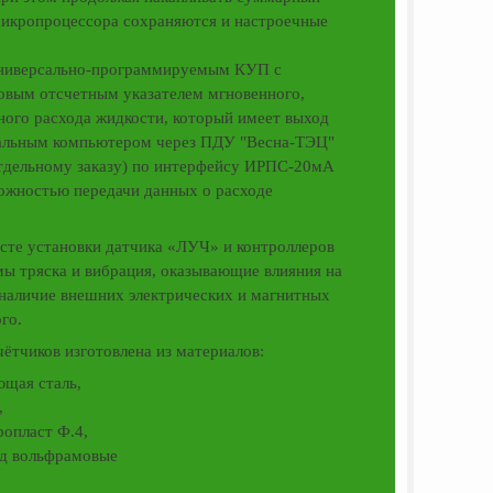
микропроцессора сохраняются и настроечные
универсально-программируемым КУП с
овым отсчетным указателем мгновенного,
ного расхода жидкости, который имеет выход
нальным компьютером через ПДУ "Весна-ТЭЦ"
отдельному заказу) по интерфейсу ИРПС-20мА
можностью передачи данных о расходе
е установки датчика «ЛУЧ» и контроллеров
 тряска и вибрация, оказывающие влияния на
е наличие внешних электрических и магнитных
го.
чётчиков изготовлена из материалов:
ющая сталь,
,
ропласт Ф.4,
ид вольфрамовые