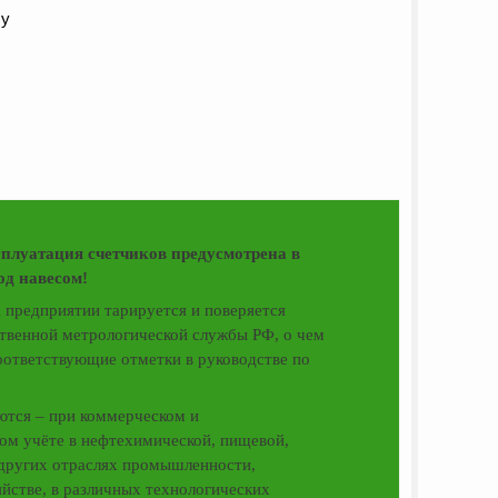
су
уатация счетчиков предусмотрена в
д навесом!
 предприятии тарируется и поверяется
твенной метрологической службы РФ, о чем
оответствующие отметки в руководстве по
тся – при коммерческом и
ом учёте в нефтехимической, пищевой,
других отраслях промышленности,
йстве, в различных технологических