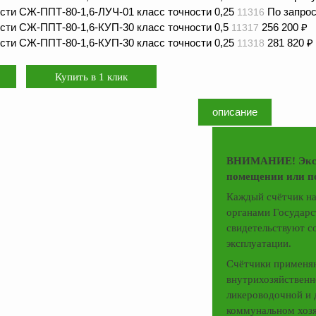
сти СЖ-ППТ-80-1,6-ЛУЧ-01 класс точности 0,25
По запро
11316
сти СЖ-ППТ-80-1,6-КУП-30 класс точности 0,5
256 200
₽
11317
сти СЖ-ППТ-80-1,6-КУП-30 класс точности 0,25
281 820
₽
11318
описание
ВНИМАНИЕ! Экспл
помещении или по
Каждый счётчик на
органами Государс
свидетельствуют с
эксплуатации.
Счётчики применяю
внутрихозяйственн
ликероводочной и 
коммунальном хозя