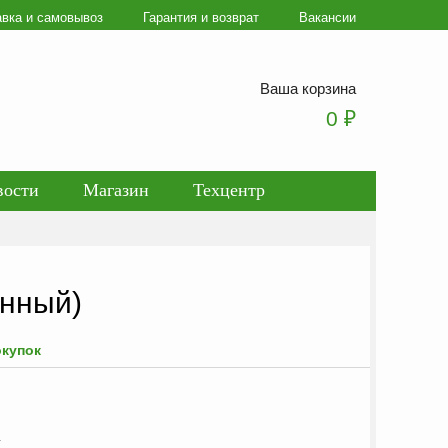
авка и самовывоз
Гарантия и возврат
Вакансии
Ваша корзина
0
₽
вости
Магазин
Техцентр
ботки персональных данных
инный)
окупок
у