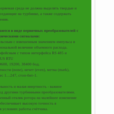
еряемая среда не должна выделять твердые и
оседающие на турбинке, а также содержать
ения.
ются в виде первичных преобразователей с
рическими сигналами:
льсным с взвешенным значением импульса и
иональной величине объемного расхода.
рфейсным с типом интерфейса RS 485 и
BUS RTU
 9600, 19200, 38400 бод.
тности (none), нечет (even), метка (mark),
рес 1…247, стоп-бит-1.
льность и малая инертность - важное
ед другими турбинными преобразователями.
енный отклик ротора на малейшее изменение
обеспечивает высокую точность в
 условиях работы счётчика.