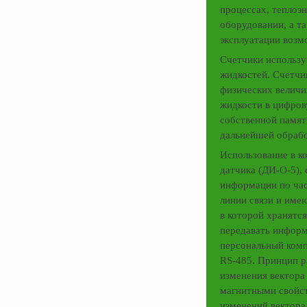
процессах, теплоэ
оборудовании, а та
эксплуатации возм
Счетчики использу
жидкостей. Счетч
физических величи
жидкости в цифров
собственной памят
дальнейшей обрабо
Использование в к
датчика (ДИ-О-5),
информации по ча
линии связи и име
в которой хранятс
передавать информ
персональный ком
RS-485. Принцип р
изменения вектора
магнитными свойст
изменений вектора