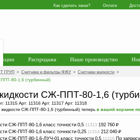
Как сделать заказ?
Оплата
Дост
Акции
Распродажа
Наше производство
Но
гласие на обработку персональных данных
Блог
ЗТ ГРУП
>
Счетчики и фильтры ФЖУ
>
Счетчики жидкости
>
енциальности персональных данных
Политика обра
жидкости СЖ-ППТ-80-1,6 (турб
рт: 11315 Арт: 11316 Арт: 11317 Арт: 11318
 жидкости СЖ-ППТ-80-1,6 (турбинный) теперь
в вашей корзине п
сти СЖ-ППТ-80-1,6 класс точности 0,5
192 760
₽
11313
сти СЖ-ППТ-80-1,6 класс точности 0,25
212 040
₽
11314
сти СЖ-ППТ-80-1,6-ЛУЧ-01 класс точности 0,5
По запрос
11315