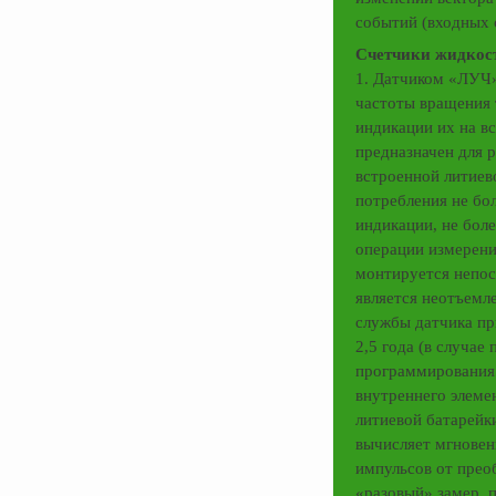
событий (входных 
Счетчики жидкос
1. Датчиком «ЛУЧ»
частоты вращения 
индикации их на в
предназначен для 
встроенной литиево
потребления не бо
индикации, не боле
операции измерени
монтируется непос
является неотъемл
службы датчика пр
2,5 года (в случае
программирования 
внутреннего элемен
литиевой батарей
вычисляет мгновен
импульсов от прео
«разовый» замер, 