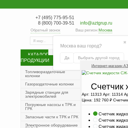
+7 (495) 775-95-51
8 (800) 700-39-51
info@aztgrup.ru
Ваш регион:
Москва
Обратный звонок
Искать
поиск
✖
Москва ваш город?
О компании
КАТАЛОГ
Да
Выбрать другой город
ПРОДУКЦИИ
Контакты
Со
Интернет-магазин А
Топливораздаточные
колонки
Политика конфид
Газораздаточные колонки
Счетчик 
Зарядные станции для
Арт: 11313 Арт: 11314 А
электромобилей
Цена:
192 760
₽
Счетчик
Погружные насосы к ТРК и
ГРК
Счетчик жидко
Запасные части к ТРК и ГРК
Счетчик жидко
Электронное оборудование
Счетчик жидко