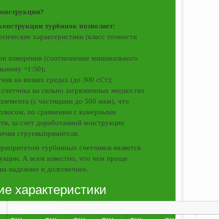
конструкция?
конструкции турбинок позволяет:
огические характеристики (класс точности
зон измерения (соотношение минимального
льному =1:50);
тчик на вязких средах (до 300 сСт);
 счетчика на сильно загрязненных жидкостях
элемента (с частицами до 500 мкм), что
плюсом, по сравнению с камерными
ти, за счет доработанной конструкции
ичия струевыпрямителя.
риоритетом турбинных счетчиков является
укции. А всем известно, что чем проще
на надежнее и долговечнее.
ие характеристики
Наименование