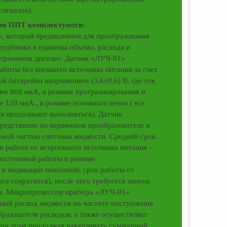
сигналов).
ти ППТ комплектуются:
, который предназначен для преобразования
турбинки в единицы объема, расхода и
строенном дисплее. Датчик «ЛУЧ-01»
работы без внешнего источника питания за счет
й батарейки напряжением (3,6±0,6) В, где ток
лее 860 мкА, в режиме программирования и
е 120 мкА., в режиме основного меню ( все
я продолжают выполняться). Датчик
редственно на первичном преобразователе и
емой частью счетчика жидкости. Средний срок
и работе от встроенного источника питания -
 постоянной работы в режиме
и индикации показаний, срок работы от
та сократится), после чего требуется замена
ки. Микропроцессор прибора «ЛУЧ-01»
ный расход жидкости по частоте поступления
бразователя расходов, а также осуществляет
при этом продолжая накапливать суммарный