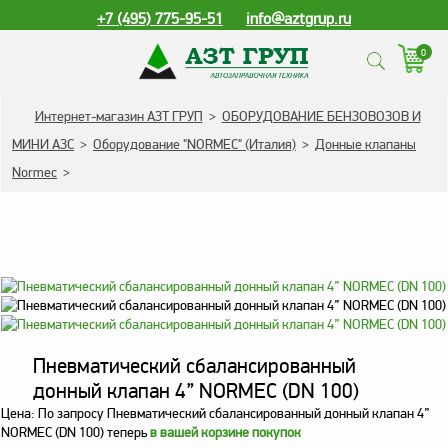
+7 (495) 775-95-51
info@aztgrup.ru
0
КАТАЛОГ ПРОДУКЦИИ
Интернет-магазин АЗТ ГРУП
>
ОБОРУДОВАНИЕ БЕНЗОВОЗОВ И
МИНИ АЗС
>
Оборудование "NORMEC" (Италия)
>
Донные клапаны
Топливораздаточные
Normec
>
колонки
Газораздаточные
колонки
Зарядные станции
для электромобилей
Погружные насосы к
ТРК и ГРК
Пневматический сбалансированный
Запасные части к ТРК
донный клапан 4” NORMEC (DN 100)
и ГРК
Цена:
По запросу
Пневматический сбалансированный донный клапан 4”
Электронное
NORMEC (DN 100) теперь
в вашей корзине покупок