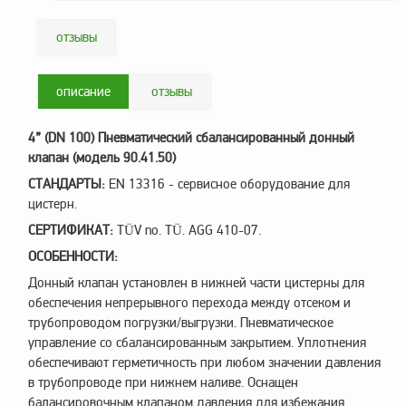
заказ?
отзывы
Оплата
Доставка
описание
отзывы
и
самовывоз
4” (DN 100) Пневматический сбалансированный донный
Гарантия
клапан (модель 90.41.50)
и
возврат
СТАНДАРТЫ:
EN 13316 - сервисное оборудование для
цистерн.
Вакансии
СЕРТИФИКАТ:
TÜV no. TÜ. AGG 410-07.
ОСОБЕННОСТИ:
Донный клапан установлен в нижней части цистерны для
обеспечения непрерывного перехода между отсеком и
трубопроводом погрузки/выгрузки. Пневматическое
управление со сбалансированным закрытием. Уплотнения
обеспечивают герметичность при любом значении давления
в трубопроводе при нижнем наливе. Оснащен
балансировочным клапаном давления для избежания