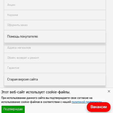
Акции
Корзина
Оформить заказ
Помощь покупателю
Адреса магазинов
Обмен, возврат и ремонт
Гарантия
Старая версия сайта
Этот веб-сайт использует cookie-файлы.
© АЗТ ГРУП 2004–2026
. Все права защищены.
При использовании данного сайта вы подтверждаете свое согласие на
использование cookie-файлов в соответствии с нашей
политикой приватности
.
Вакансии
Подтверждаю