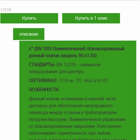
оборудование
ТОПАЗ
13539
Пульты управления,
контроллеры
описание
Устройства громкой
связи и оповещения
4” (DN 100) Пневматический сбалансированный
Краны раздаточные,
донный клапан (модель 90.41.50)
з/ч и комплектующие
СТАНДАРТЫ:
EN 13316 - сервисное
Резервуарное
оборудование для цистерн.
оборудование
СЕРТИФИКАТ:
TÜV no. TÜ. AGG 410-07.
Запорная арматура
ОСОБЕННОСТИ:
Насосы и насосные
Донный клапан установлен в нижней части
агрегаты
цистерны для обеспечения непрерывного
перехода между отсеком и трубопроводом
Устройства слива и
погрузки/выгрузки. Пневматическое управление
налива
со сбалансированным закрытием. Уплотнения
Счетчики и фильтры
обеспечивают герметичность при любом
ФЖУ