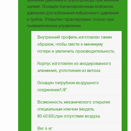
значении давления в трубопроводе при нижнем
наливе. Оснащен балансировочным клапаном
Метрологическое
давления для избежания избыточного давления
оборудование
в трубах. Открытие гарантировано только при
Рукава, шланги и
пневматическом управлении.
техпластина МБС
Внутренний профиль изготовлен таким
Соединительная
образом, чтобы свести к минимуму
арматура
потери и увеличить производительность.
Устройства
заземления
Корпус изготовлен из анодированного
автоцистерн и
алюминия, уплотнения из витона.
комплектующие
Оснащен патрубком воздушного
Продукция НПП
соединения1/8".
СЕНСОР
Газоаналитическое
Возможность механического открытия
оборудование
специальным ключом (модель
80.40.60),при отсутствии воздуха.
Эксплуатационное
оборудование
Вес 4 кг.