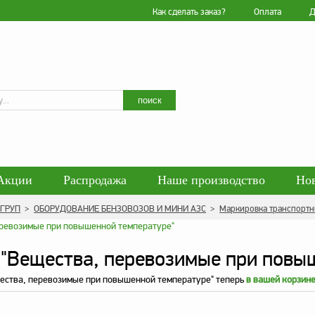
Как сделать заказ?
Оплата
Д
Искать
поиск
Акции
Распродажа
Наше производство
Но
гласие на обработку персональных данных
Блог
 ГРУП
>
ОБОРУДОВАНИЕ БЕНЗОВОЗОВ И МИНИ АЗС
>
Маркировка транспортн
енциальности персональных данных
Политика обра
"Вещества, перевозимые при повы
ества, перевозимые при повышенной температуре" теперь
в вашей корзин