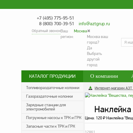
+7 (495) 775-95-51
8 (800) 700-39-51
info@aztgrup.ru
Обратный звонок
Ваш
Москва
✖
регион:
Москва ваш
город?
Да
Выбрать
другой
город
О компании
КАТАЛОГ ПРОДУКЦИИ
Контакты
Со
Топливораздаточные колонки
Интернет-магазин АЗТ
Газораздаточные колонки
Политика конфид
Зарядные станции для
Наклейка 
электромобилей
Погружные насосы к ТРК и ГРК
Цена:
120
Наклейка "Вещ
₽
Запасные части к ТРК и ГРК
12861