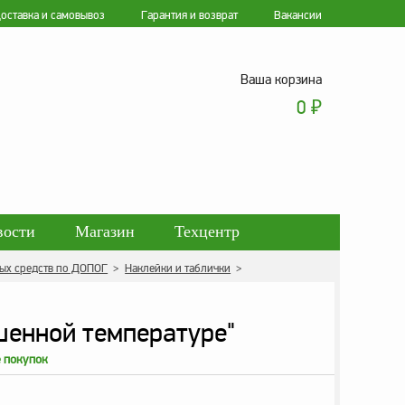
оставка и самовывоз
Гарантия и возврат
Вакансии
Ваша корзина
0
₽
вости
Магазин
Техцентр
ых средств по ДОПОГ
>
Наклейки и таблички
>
ботки персональных данных
шенной температуре"
е покупок