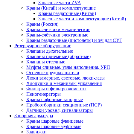
Запасные части ZVA
Краны (Китай) и комплектующие
Краны раздаточные (Китай)
Запасные части и комплектующие (Китай)
Краны (Россия)
Краны-счетчики механические
Краны-счётчики электронные
Краны раздаточные (пистолеты) и з/ч для СУГ
Резервуарное оборудование
Клапаны дыхательные
Клапаны приемные (обратные)
Клапаны отсечные
Муфты сливные, узлы наполнения, УРП
Огневые предохранители
Люки замерные, световые, люки-лазы
Хлопушки и механизмы управления
Фильтры и фильтроэлементы
Пеногенераторы
Краны сифонные запорные
Пробоотборники секционные (ПСР)
Датчики уровня, сигнализаторы
Запорная арматура
Краны шаровые фланцевые
Краны шаровые муфтовые
Задвижки