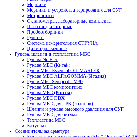
Мерники
Мерники и устройства тарирования для СУГ
Метроштоки
Октанометры, лабораторные комплекты
Пасты индикаторные
Пробоотборники
Рулетки
Система измерительная СТРУНА+
Цилиндры мерные
Рукава, шланги и техпластина МБС
Рукава NetFlex
Рукава МБС (Китай)
Рукав МБС Essential OIL MASTER
Рукава МБС ALFAGOMMA (Италия)
Рукав МБС Semperit TM30
Рукава МБС композитные
Рукава МБС (Россия)
Рукава МБС ПВХ
Рукава МБС для ТРК (колонок)
Шланги и рукава высокого давления для СУГ
Рукава МБС для битума
Техпластина МБС
Катушки
Соединительная арматура
Быстроразъемные соединения (БРС) "Камлок" (