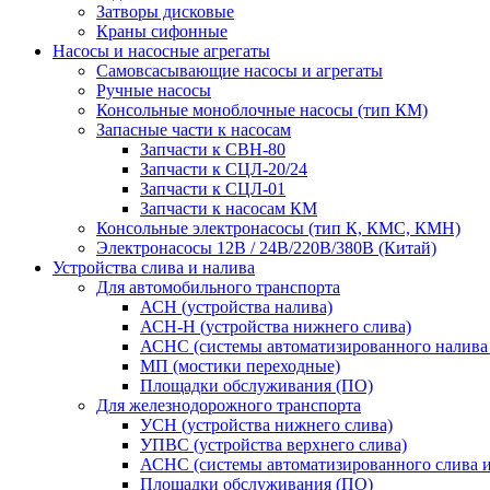
Затворы дисковые
Краны сифонные
Насосы и насосные агрегаты
Самовсасывающие насосы и агрегаты
Ручные насосы
Консольные моноблочные насосы (тип КМ)
Запасные части к насосам
Запчасти к СВН-80
Запчасти к СЦЛ-20/24
Запчасти к СЦЛ-01
Запчасти к насосам КМ
Консольные электронасосы (тип К, КМС, КМН)
Электронасосы 12В / 24В/220В/380B (Китай)
Устройства слива и налива
Для автомобильного транспорта
АСН (устройства налива)
АСН-Н (устройства нижнего слива)
АСНС (системы автоматизированного налива 
МП (мостики переходные)
Площадки обслуживания (ПО)
Для железнодорожного транспорта
УСН (устройства нижнего слива)
УПВС (уcтройства верхнего слива)
АСНС (системы автоматизированного слива и
Площадки обслуживания (ПО)