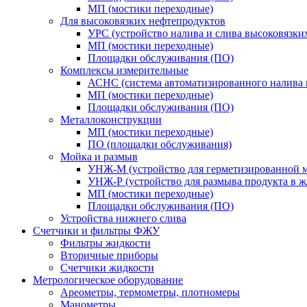
МП (мостики переходные)
Для высоковязких нефтепродуктов
УРС (устройство налива и слива высоковязки
МП (мостики переходные)
Площадки обслуживания (ПО)
Комплексы измерительные
АСНС (система автоматизированного налива 
МП (мостики переходные)
Площадки обслуживания (ПО)
Металлоконструкции
МП (мостики переходные)
ПО (площадки обслуживания)
Мойка и размыв
УНЖ-М (устройство для герметизированной м
УНЖ-Р (устройство для размыва продукта в ж
МП (мостики переходные)
Площадки обслуживания (ПО)
Устройства нижнего слива
Счетчики и фильтры ФЖУ
Фильтры жидкости
Вторичные приборы
Счетчики жидкости
Метрологическое оборудование
Ареометры, термометры, плотномеры
Манометры