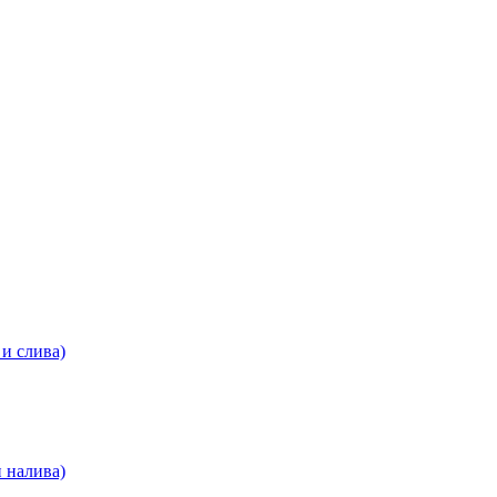
и слива)
 налива)