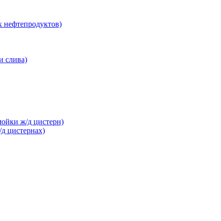
х нефтепродуктов)
и слива)
ойки ж/д цистерн)
/д цистернах)