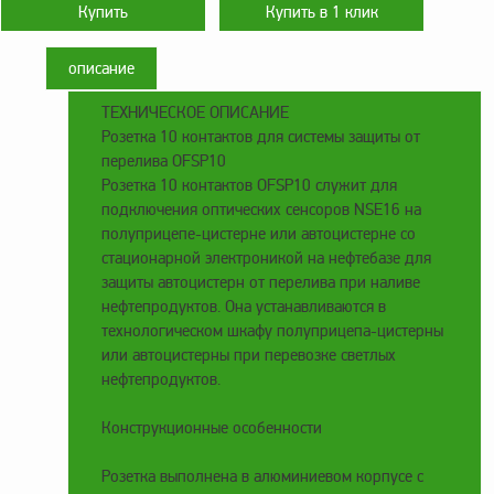
оборудование
ТОПАЗ
Пульты управления,
описание
контроллеры
ТЕХНИЧЕСКОЕ ОПИСАНИЕ
Устройства громкой
Розетка 10 контактов для системы защиты от
связи и оповещения
перелива OFSP10
Краны раздаточные,
Розетка 10 контактов OFSP10 служит для
з/ч и комплектующие
подключения оптических сенсоров NSE16 на
полуприцепе-цистерне или автоцистерне со
Резервуарное
стационарной электроникой на нефтебазе для
оборудование
защиты автоцистерн от перелива при наливе
Запорная арматура
нефтепродуктов. Она устанавливаются в
технологическом шкафу полуприцепа-цистерны
Насосы и насосные
или автоцистерны при перевозке светлых
агрегаты
нефтепродуктов.
Устройства слива и
налива
Конструкционные особенности
Счетчики и фильтры
Розетка выполнена в алюминиевом корпусе с
ФЖУ