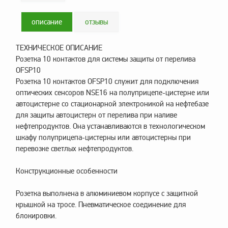
Аналоги запасных
частей из Артамида
описание
отзывы
ОБОРУДОВАНИЕ
БЕНЗОВОЗОВ И
ТЕХНИЧЕСКОЕ ОПИСАНИЕ
МИНИ АЗС
Розетка 10 контактов для системы защиты от перелива
ОБОРУДОВАНИЕ
OFSP10
АГЗС, ГНС
Розетка 10 контактов OFSP10 служит для подключения
оптических сенсоров NSE16 на полуприцепе-цистерне или
автоцистерне со стационарной электроникой на нефтебазе
для защиты автоцистерн от перелива при наливе
О
нефтепродуктов. Она устанавливаются в технологическом
компании
шкафу полуприцепа-цистерны или автоцистерны при
Услуги
перевозке светлых нефтепродуктов.
Новости
Конструкционные особенности
Контакты
Розетка выполнена в алюминиевом корпусе с защитной
Распродажа
крышкой на тросе. Пневматическое соединение для
блокировки.
Как
сделать