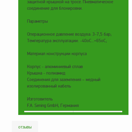
защитной крышкой на тросе. Пневматическое
Метрологическое
соединение для блокировки.
оборудование
Параметры
Рукава, шланги и
техпластина МБС
Операционное давление воздуха: 3-7,5 бар;
Соединительная
Температура эксплуатации: -40оС...+65оС;
арматура
Материал конструкции корпуса
Устройства
заземления
Корпус - алюминиевый сплав
автоцистерн и
Крышка - полиамид
комплектующие
Соединения для заземления – медный
Продукция НПП
изолированный кабель
СЕНСОР
Изготовитель
Газоаналитическое
F.A. Sening GmbH, Германия
оборудование
Эксплуатационное
оборудование
отзывы