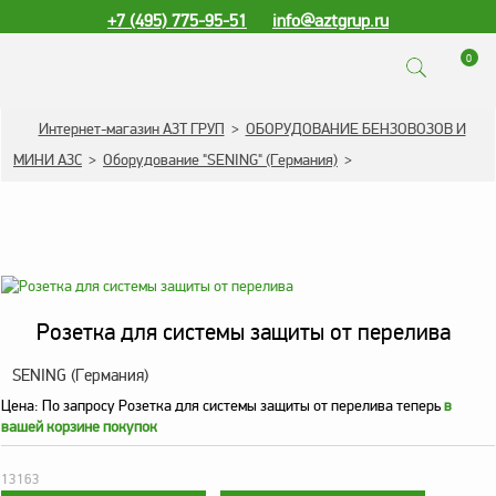
+7 (495) 775-95-51
info@aztgrup.ru
0
КАТАЛОГ ПРОДУКЦИИ
Интернет-магазин АЗТ ГРУП
>
ОБОРУДОВАНИЕ БЕНЗОВОЗОВ И
МИНИ АЗС
>
Оборудование "SENING" (Германия)
>
Топливораздаточные
колонки
Газораздаточные
колонки
Зарядные станции
для электромобилей
Розетка для системы защиты от перелива
Погружные насосы к
SENING (Германия)
ТРК и ГРК
Цена:
По запросу
Розетка для системы защиты от перелива теперь
в
Запасные части к ТРК
вашей корзине покупок
и ГРК
Электронное
13163