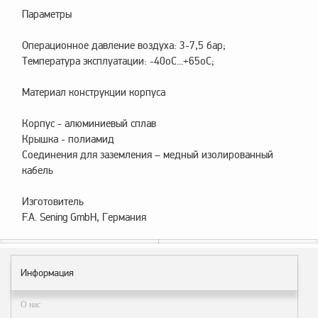
заказ?
Параметры
Оплата
Операционное давление воздуха: 3-7,5 бар;
Доставка
Температура эксплуатации: -40оС...+65оС;
и
самовывоз
Материал конструкции корпуса
Гарантия
Корпус - алюминиевый сплав
и
возврат
Крышка - полиамид
Соединения для заземления – медный изолированный
Вакансии
кабель
Изготовитель
F.A. Sening GmbH, Германия
Информация
О нас