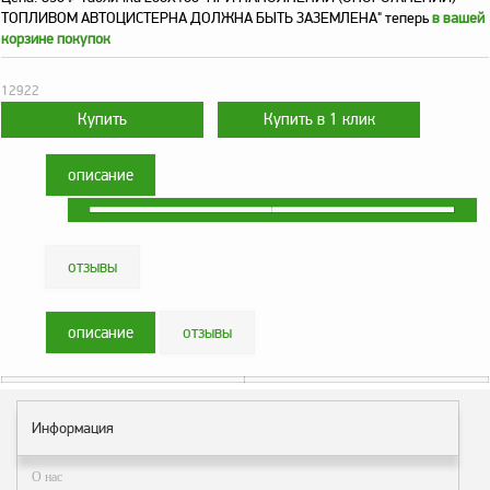
оборудование
ТОПЛИВОМ АВТОЦИСТЕРНА ДОЛЖНА БЫТЬ ЗАЗЕМЛЕНА" теперь
в вашей
ТОПАЗ
корзине покупок
Пульты управления,
контроллеры
12922
Устройства громкой
связи и оповещения
описание
Краны раздаточные,
з/ч и комплектующие
Резервуарное
оборудование
отзывы
Запорная арматура
описание
отзывы
Насосы и насосные
агрегаты
Устройства слива и
налива
Информация
Счетчики и фильтры
О нас
ФЖУ