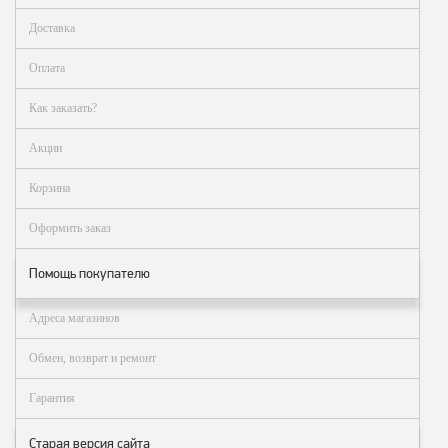
Метрологическое
Доставка
оборудование
Оплата
Рукава, шланги и
техпластина МБС
Как заказать?
Соединительная
Акции
арматура
Корзина
Устройства
заземления
Оформить заказ
автоцистерн и
комплектующие
Помощь покупателю
Продукция НПП
СЕНСОР
Адреса магазинов
Газоаналитическое
Обмен, возврат и ремонт
оборудование
Эксплуатационное
Гарантия
оборудование
Старая версия сайта