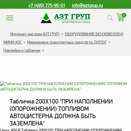
+7 (495) 775-95-51
info@aztgrup.ru
0
КАТАЛОГ ПРОДУКЦИИ
Интернет-магазин АЗТ ГРУП
>
ОБОРУДОВАНИЕ БЕНЗОВОЗОВ И
МИНИ АЗС
>
Маркировка транспортных средств по ДОПОГ
>
Топливораздаточные
Наклейки и таблички
>
колонки
Газораздаточные
колонки
Зарядные станции
для электромобилей
Погружные насосы к
ТРК и ГРК
Табличка 200Х100 "ПРИ НАПОЛНЕНИИ
(ОПОРОЖНЕНИИ) ТОПЛИВОМ
Запасные части к ТРК
АВТОЦИСТЕРНА ДОЛЖНА БЫТЬ
и ГРК
ЗАЗЕМЛЕНА"
Электронное
Цена:
850
₽
Табличка 200Х100 "ПРИ НАПОЛНЕНИИ (ОПОРОЖНЕНИИ)