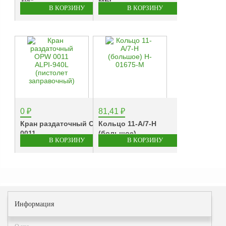
3/4"
МБС...
Аналоги запасных
частей из Артамида
ОБОРУДОВАНИЕ
БЕНЗОВОЗОВ И
МИНИ АЗС
ОБОРУДОВАНИЕ
АГЗС, ГНС
0
₽
81,41
₽
Кран раздаточный OPW
Кольцо 11-А/7-Н
О
0011...
(большое)...
компании
Услуги
Новости
Контакты
Информация
Распродажа