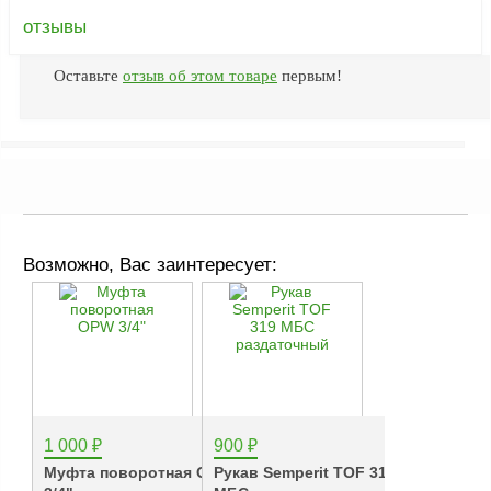
ФЖУ
отзывы
Метрологическое
оборудование
Оставьте
отзыв об этом товаре
первым!
Рукава, шланги и
техпластина МБС
Соединительная
арматура
Устройства
заземления
Возможно, Вас заинтересует:
автоцистерн и
комплектующие
Продукция НПП
СЕНСОР
Газоаналитическое
оборудование
1 000
₽
900
₽
Эксплуатационное
Муфта поворотная OPW
Рукав Semperit TOF 319
оборудование