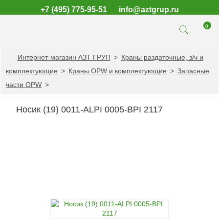
+7 (495) 775-95-51
info@aztgrup.ru
0
Интернет-магазин АЗТ ГРУП
>
Краны раздаточные, з/ч и
КАТАЛОГ ПРОДУКЦИИ
комплектующие
>
Краны OPW и комплектующие
>
Запасные
Топливораздаточные
части OPW
>
колонки
Газораздаточные
Носик (19) 0011-ALPI 0005-BPI 2117
колонки
Зарядные станции
для электромобилей
Погружные насосы к
ТРК и ГРК
Запасные части к
ТРК и ГРК
Электронное