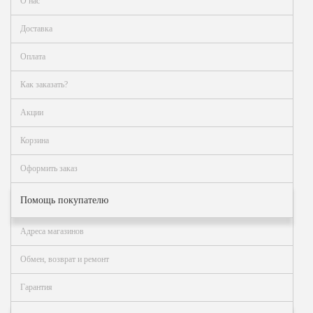
Как
О нас
сделать
заказ?
Доставка
Оплата
Оплата
Доставка
Как заказать?
и
самовывоз
Акции
Гарантия
и
Корзина
возврат
Оформить заказ
Вакансии
Помощь покупателю
Адреса магазинов
Обмен, возврат и ремонт
Гарантия