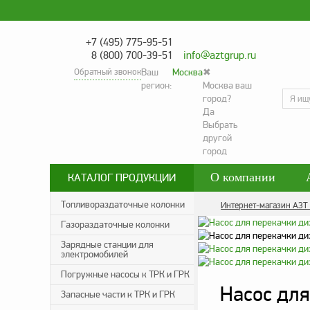
+7 (495) 775-95-51
8 (800) 700-39-51
info@aztgrup.ru
Обратный звонок
Ваш
Москва
✖
регион:
Москва ваш
город?
Да
Выбрать
другой
город
О компании
КАТАЛОГ ПРОДУКЦИИ
Контакты
Со
Топливораздаточные колонки
Интернет-магазин АЗТ
Газораздаточные колонки
Политика конфид
Зарядные станции для
электромобилей
Погружные насосы к ТРК и ГРК
Насос для
Запасные части к ТРК и ГРК