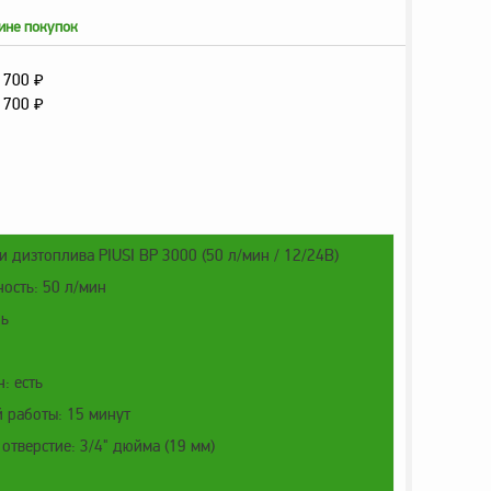
ине покупок
 700
₽
 700
₽
и дизтоплива PIUSI BP 3000 (50 л/мин / 12/24В)
ость: 50 л/мин
ль
: есть
 работы: 15 минут
тверстие: 3/4" дюйма (19 мм)