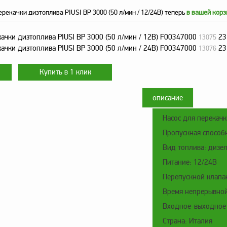
ерекачки дизтоплива PIUSI BP 3000 (50 л/мин / 12/24В) теперь
в вашей корз
качки дизтоплива PIUSI BP 3000 (50 л/мин / 12В) F00347000
23
13075
качки дизтоплива PIUSI BP 3000 (50 л/мин / 24В) F00347000
23
13076
описание
Насос для перекачк
Пропускная способн
Вид топлива: дизе
Питание: 12/24В
Перепускной клапан
Время непрерывной
Входное-выходное о
Страна: Италия