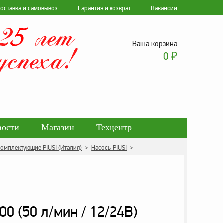
оставка и самовывоз
Гарантия и возврат
Вакансии
Ваша корзина
0
₽
вости
Магазин
Техцентр
омплектующие PIUSI (Италия)
>
Насосы PIUSI
>
ботки персональных данных
0 (50 л/мин / 12/24В)