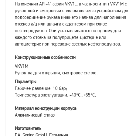
Наконечник API-4" серии VKV1... в частности тип VKV1M с
Метрологическое
рукояткой и смотровым стеклом является устройством для
оборудование
подсоединение рукава нижнего налива для наполнения
отсеков а/ц или шланга с адаптером при сливе
Рукава, шланги и
нефтепродуктов. Они устанавливаются по одному для
техпластина МБС
каждого отсека на полуприцепе-цистерне или
Соединительная
автоцистерне при перевозке светлых нефтепродуктов.
арматура
Конструкционные особенности
Устройства
заземления
VKV1M
автоцистерн и
Рукоятка для открытия, смотровое стекло.
комплектующие
Параметры
Продукция НПП
Рабочее давление: 10 бар;
СЕНСОР
Температура эксплуатации: -40°С...+65°С;
Газоаналитическое
Материал конструкции корпуса
оборудование
Алюминиевый сплав
Эксплуатационное
оборудование
Изготовитель
F.A. Sening GmbH, Германия