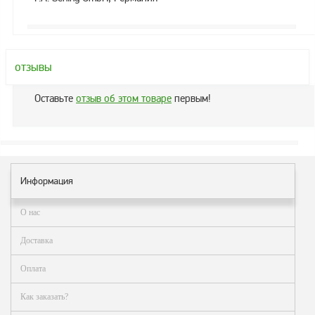
Аналоги запасных
частей из Артамида
ОБОРУДОВАНИЕ
БЕНЗОВОЗОВ И
отзывы
МИНИ АЗС
ОБОРУДОВАНИЕ
Оставьте
отзыв об этом товаре
первым!
АГЗС, ГНС
О
компании
Информация
Услуги
О нас
Новости
Доставка
Контакты
Оплата
Распродажа
Как заказать?
Как
сделать