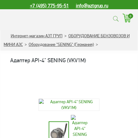
+7 (495) 775-95-51
info@aztgrup.ru
0
КАТАЛОГ ПРОДУКЦИИ
Интернет-магазин АЗТ ГРУП
>
ОБОРУДОВАНИЕ БЕНЗОВОЗОВ И
МИНИ АЗС
>
Оборудование "SENING" (Германия)
>
Топливораздаточные
колонки
Адаптер API-4" SENING (VKV1M)
Газораздаточные
колонки
Зарядные станции
для электромобилей
Погружные насосы к
ТРК и ГРК
Запасные части к ТРК
и ГРК
Электронное