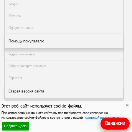
Акции
заказ?
Оплата
Корзина
Доставка
Оформить заказ
и
самовывоз
Помощь покупателю
Гарантия
и
Адреса магазинов
возврат
Обмен, возврат и ремонт
Вакансии
Гарантия
Старая версия сайта
Этот веб-сайт использует cookie-файлы.
© АЗТ ГРУП 2004–2026
. Все права защищены.
При использовании данного сайта вы подтверждаете свое согласие на
использование cookie-файлов в соответствии с нашей
политикой приватности
.
Вакансии
Подтверждаю