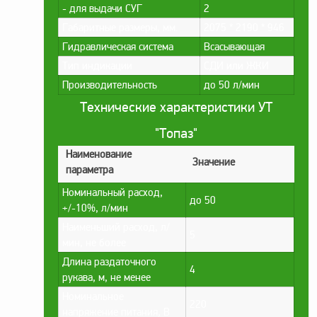
- для выдачи СУГ
2
Метрологическое
Габаритные размеры, мм.
2075 * 2190 * 946
оборудование
Гидравлическая система
Всасывающая
Рукава, шланги и
Тип индикации
СДИ или ЖКИ
техпластина МБС
Производительность
до 50 л/мин
Соединительная
Технические характеристики УТ
арматура
"Топаз"
Устройства
заземления
Наименование
Значение
автоцистерн и
параметра
комплектующие
Номинальный расход,
до 50
Продукция НПП
+/-10%, л/мин
СЕНСОР
Наименьший расход, л/
5
Газоаналитическое
мин, не более
оборудование
Длина раздаточного
4
рукава, м, не менее
Эксплуатационное
оборудование
Номинальное
220
напряжение питания, В