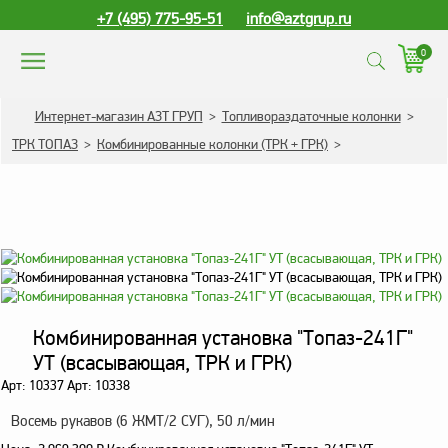
+7 (495) 775-95-51
info@aztgrup.ru
0
КАТАЛОГ ПРОДУКЦИИ
Интернет-магазин АЗТ ГРУП
>
Топливораздаточные колонки
>
ТРК ТОПАЗ
>
Комбинированные колонки (ТРК + ГРК)
>
Топливораздаточные
колонки
Газораздаточные
колонки
Зарядные станции
для электромобилей
Погружные насосы к
Комбинированная установка "Топаз-241Г"
ТРК и ГРК
УТ (всасывающая, ТРК и ГРК)
Запасные части к ТРК
Арт: 10337 Арт: 10338
и ГРК
Восемь рукавов (6 ЖМТ/2 СУГ), 50 л/мин
Электронное