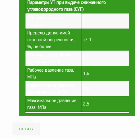
Параметры УТ при выдаче сжиженного
заказ?
углеводородного газа (СУГ)
Оплата
Минимальная доза
5
выдачи, л
Доставка
и
Пределы допустимой
самовывоз
основной погрешности,
+/-1
%, не более
Гарантия
и
Минимальное рабочее
0,7
возврат
давление газа, МПа
Рабочее давление газа,
Вакансии
1,6
МПа
Максимальное рабочее
1,8
давление газа, МПа
Максимальное давление
2,5
газа, МПа
отзывы