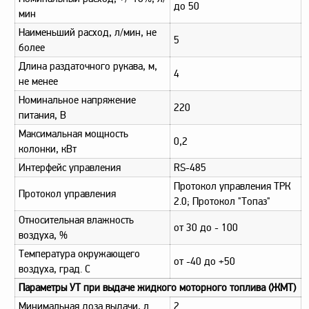
до 50
мин
Наименьший расход, л/мин, не
5
более
Длина раздаточного рукава, м,
4
не менее
Номинальное напряжение
220
питания, В
Максимальная мощность
0,2
колонки, кВт
Интерфейс управления
RS-485
Протокол управления ТРК
Протокол управления
2.0; Протокол "Топаз"
Относительная влажность
от 30 до - 100
воздуха, %
Температура окружающего
от -40 до +50
воздуха, град. С
Параметры УТ при выдаче жидкого моторного топлива (ЖМТ)
Минимальная доза выдачи, л
2