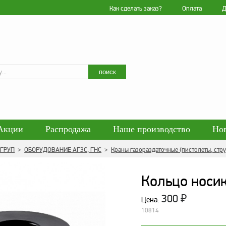
Как сделать заказ?
Оплата
Д
Искать
поиск
Акции
Распродажа
Наше производство
Но
гласие на обработку персональных данных
Блог
 ГРУП
>
ОБОРУДОВАНИЕ АГЗС, ГНС
>
Краны газораздаточные (пистолеты, стру
енциальности персональных данных
Политика обра
Кольцо носик
300
₽
Цена:
10814