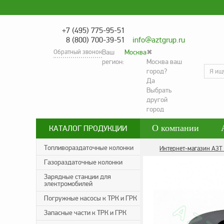
+7 (495) 775-95-51
8 (800) 700-39-51
info@aztgrup.ru
Обратный звонок
Ваш
Москва
✖
регион:
Москва ваш
город?
Да
Выбрать
другой
город
О компании
КАТАЛОГ ПРОДУКЦИИ
Контакты
Со
Топливораздаточные колонки
Интернет-магазин АЗТ
Газораздаточные колонки
Политика конфид
Зарядные станции для
электромобилей
Погружные насосы к ТРК и ГРК
Запасные части к ТРК и ГРК