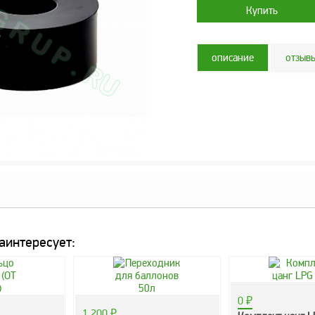
описание
отзыв
аинтересует:
0
₽
1 200
₽