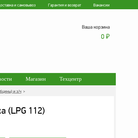
оставка и самовывоз
Гарантия и возврат
Вакансии
Ваша корзина
0
₽
вости
Магазин
Техцентр
бцины) и з/ч
>
ботки персональных данных
а (LPG 112)