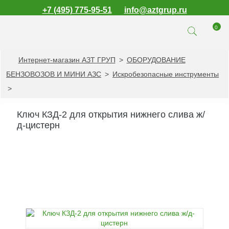
+7 (495) 775-95-51
info@aztgrup.ru
0
Интернет-магазин АЗТ ГРУП
>
ОБОРУДОВАНИЕ
КАТАЛОГ ПРОДУКЦИИ
БЕНЗОВОЗОВ И МИНИ АЗС
>
Искробезопасные инструменты
Топливораздаточные
>
колонки
Газораздаточные
Ключ КЗД-2 для открытия нижнего слива ж/
колонки
д-цистерн
Зарядные станции
для электромобилей
Погружные насосы к
ТРК и ГРК
Запасные части к
ТРК и ГРК
Электронное