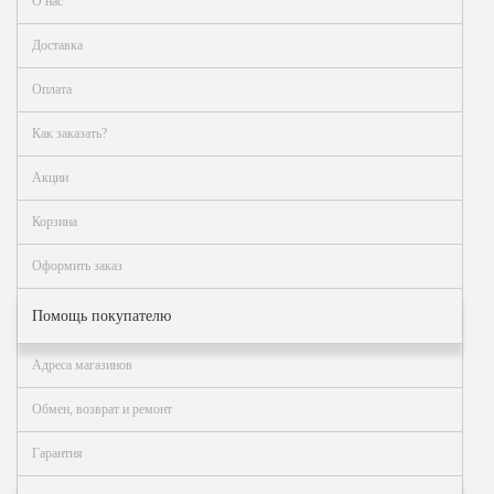
Как
О нас
сделать
заказ?
Доставка
Оплата
Оплата
Доставка
Как заказать?
и
самовывоз
Акции
Гарантия
и
Корзина
возврат
Оформить заказ
Вакансии
Помощь покупателю
Адреса магазинов
Обмен, возврат и ремонт
Гарантия