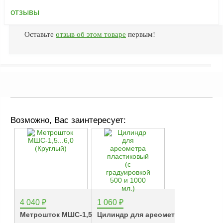
ФЖУ
отзывы
Метрологическое
оборудование
Оставьте
отзыв об этом товаре
первым!
Рукава, шланги и
техпластина МБС
Соединительная
арматура
Устройства
заземления
Возможно, Вас заинтересует:
автоцистерн и
комплектующие
Продукция НПП
СЕНСОР
Газоаналитическое
оборудование
4 040
₽
1 060
₽
Эксплуатационное
Метрошток МШС-1,5...6,0...
Цилиндр для ареометра...
оборудование