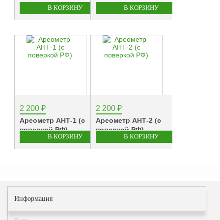
Аналоги запасных
частей из Артамида
ОБОРУДОВАНИЕ
БЕНЗОВОЗОВ И
МИНИ АЗС
ОБОРУДОВАНИЕ
АГЗС, ГНС
2 200
₽
2 200
₽
Ареометр АНТ-1 (с
Ареометр АНТ-2 (с
О
поверкой РФ)
поверкой РФ)
компании
Услуги
Новости
Контакты
Информация
Распродажа