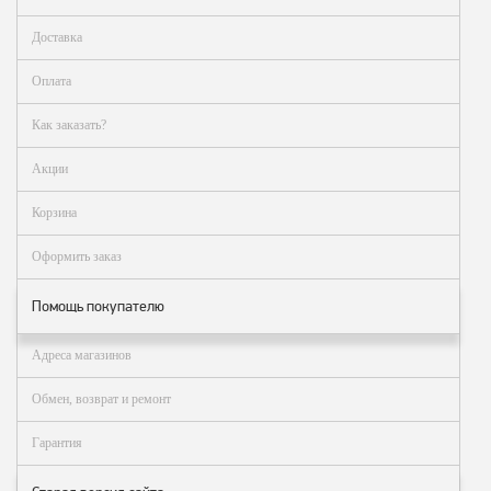
Метрологическое
Доставка
оборудование
Оплата
Рукава, шланги и
техпластина МБС
Как заказать?
Соединительная
Акции
арматура
Устройства
Корзина
заземления
автоцистерн и
Оформить заказ
комплектующие
Помощь покупателю
Продукция НПП
СЕНСОР
Адреса магазинов
Газоаналитическое
оборудование
Обмен, возврат и ремонт
Эксплуатационное
Гарантия
оборудование