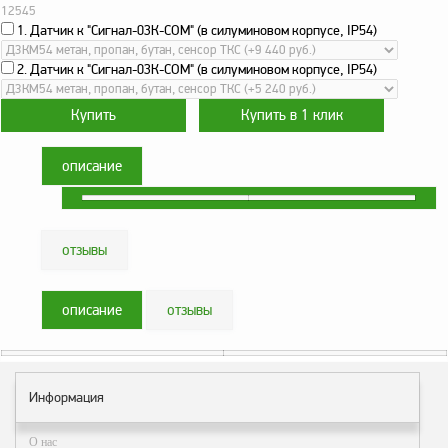
оборудование
12545
ТОПАЗ
1. Датчик к "Сигнал-03К-СОМ" (в силуминовом корпусе, IP54)
Пульты управления,
2. Датчик к "Сигнал-03К-СОМ" (в силуминовом корпусе, IP54)
контроллеры
Устройства громкой
связи и оповещения
Краны раздаточные,
описание
з/ч и комплектующие
Резервуарное
оборудование
отзывы
Запорная арматура
описание
отзывы
Насосы и насосные
агрегаты
Устройства слива и
налива
Информация
Счетчики и фильтры
ФЖУ
О нас