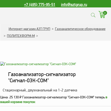
+7 (495) 775-95-51
info@aztgrup.ru
0
КАТАЛОГ ПРОДУКЦИИ
Интернет-магазин АЗТ ГРУП
>
Газоаналитическое оборудование
>
ПОЛИТЕХФОРМ-М
>
Топливораздаточные
колонки
Газораздаточные
колонки
Зарядные станции
для электромобилей
Газоанализатор-сигнализатор
Погружные насосы к
"Сигнал-03К-СОМ"
ТРК и ГРК
Стационарный, двухканальный на 1-2 датчика
Запасные части к ТРК
Цена:
25 130
₽
Газоанализатор-сигнализатор "Сигнал-03К-СОМ" теперь
в
и ГРК
вашей корзине покупок
Электронное