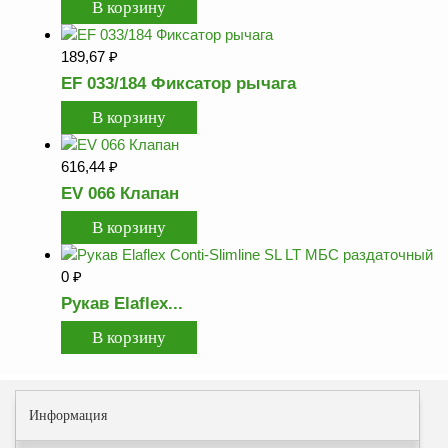
ФЖУ
Метрологическое
189,67
₽
оборудование
EF 033/184 Фиксатор рычага
Рукава, шланги и
техпластина МБС
Соединительная
616,44
₽
арматура
EV 066 Клапан
Устройства
заземления
автоцистерн и
комплектующие
0
₽
Рукав Elaflex...
Продукция НПП
СЕНСОР
Газоаналитическое
оборудование
Информация
Эксплуатационное
оборудование