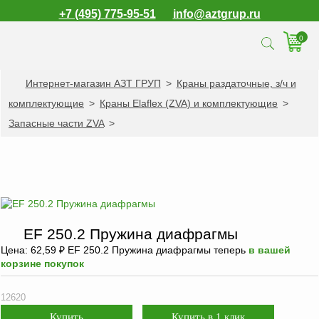
+7 (495) 775-95-51
info@aztgrup.ru
0
Интернет-магазин АЗТ ГРУП
>
Краны раздаточные, з/ч и
КАТАЛОГ ПРОДУКЦИИ
комплектующие
>
Краны Elaflex (ZVA) и комплектующие
>
Топливораздаточные
Запасные части ZVA
>
колонки
Газораздаточные
колонки
Зарядные станции
для электромобилей
Погружные насосы к
EF 250.2 Пружина диафрагмы
ТРК и ГРК
Цена:
62,59
₽
EF 250.2 Пружина диафрагмы теперь
в вашей
корзине покупок
Запасные части к
ТРК и ГРК
12620
Электронное