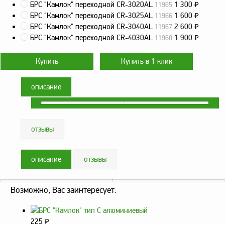
оборудование
БРС "Камлок" переходной СR-3020AL
1 300
₽
11965
ТОПАЗ
БРС "Камлок" переходной СR-3025AL
1 600
₽
11966
БРС "Камлок" переходной СR-3040AL
2 600
₽
11967
Пульты управления,
БРС "Камлок" переходной СR-4030AL
1 900
₽
контроллеры
11968
Устройства громкой
связи и оповещения
Краны раздаточные,
описание
з/ч и комплектующие
Резервуарное
оборудование
отзывы
Запорная арматура
Насосы и насосные
описание
отзывы
агрегаты
Устройства слива и
Возможно, Вас заинтересует:
налива
Счетчики и фильтры
ФЖУ
225
₽