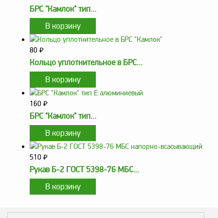
БРС "Камлок" тип...
Метрологическое
оборудование
Рукава, шланги и
техпластина МБС
80
₽
Кольцо уплотнительное в БРС...
Соединительная
арматура
Устройства
заземления
160
₽
автоцистерн и
БРС "Камлок" тип...
комплектующие
Продукция НПП
СЕНСОР
510
₽
Газоаналитическое
Рукав Б-2 ГОСТ 5398-76 МБС...
оборудование
Эксплуатационное
оборудование