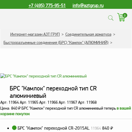
+7 (495) 775-95-51
info@aztgrup.ru
0
КАТАЛОГ ПРОДУКЦИИ
Интернет-магазин АЗТ ГРУП
>
Соединительная арматура
>
Быстроразъемные соединения (БРС) "Камлок" (АЛЮМИНИЙ)
>
Топливораздаточные
колонки
Газораздаточные
колонки
Зарядные станции
для электромобилей
БРС "Камлок" переходной тип CR
Погружные насосы к
алюминиевый
ТРК и ГРК
Арт: 11964 Арт: 11965 Арт: 11966 Арт: 11967 Арт: 11968
Цена:
840
₽
БРС "Камлок" переходной тип CR алюминиевый теперь
в вашей
Запасные части к ТРК
корзине покупок
и ГРК
Электронное
БРС "Камлок" переходной СR-2015AL
840
₽
11964