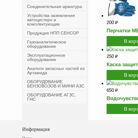
Соединительная арматура
Устройства заземления
автоцистерн и
200
₽
комплектующие
Перчатки МБ
Продукция НПП СЕНСОР
Газоаналитическое
оборудование
Эксплуатационное
250
₽
оборудование
Каска защит
Аналоги запасных частей из
Артамида
ОБОРУДОВАНИЕ
БЕНЗОВОЗОВ И МИНИ АЗС
650
₽
ОБОРУДОВАНИЕ АГЗС,
Водочувстви
ГНС
Информация