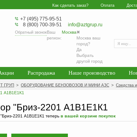
Как сделать заказ?
Оплата
Дост
+7 (495) 775-95-51
8 (800) 700-39-51
info@aztgrup.ru
Ваш
Москва
✖
Обратный звонок
регион:
Москва ваш
город?
Да
Выбрать
другой город
Акции
Распродажа
Наше производство
Но
гласие на обработку персональных данных
Блог
ЗТ ГРУП
>
ОБОРУДОВАНИЕ БЕНЗОВОЗОВ И МИНИ АЗС
>
Средства 
енциальности персональных данных
Политика обра
ор "Бриз-2201 А1В1Е1К1
 "Бриз-2201 А1В1Е1К1 теперь
в вашей корзине покупок