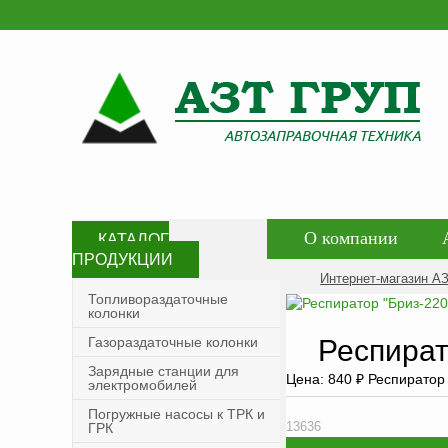
О компании
КАТАЛОГ
ПРОДУКЦИИ
Контакты
Со
Интернет-магазин А
Топливораздаточные
колонки
Политика конфид
Газораздаточные колонки
Респират
Зарядные станции для
Цена:
840
₽
Респиратор
электромобилей
Погружные насосы к ТРК и
ГРК
13636