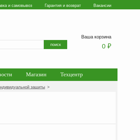
авка и самовывоз
Гарантия и возврат
Вакансии
Ваша корзина
Искать
поиск
0
₽
вости
Магазин
Техцентр
индивидуальной защиты
>
ботки персональных данных