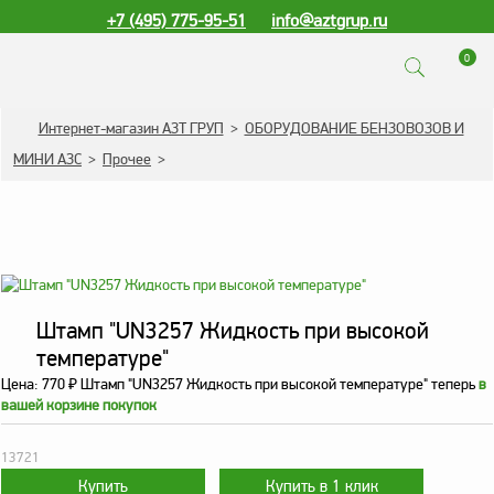
+7 (495) 775-95-51
info@aztgrup.ru
0
КАТАЛОГ ПРОДУКЦИИ
Интернет-магазин АЗТ ГРУП
>
ОБОРУДОВАНИЕ БЕНЗОВОЗОВ И
МИНИ АЗС
>
Прочее
>
Топливораздаточные
колонки
Газораздаточные
колонки
Зарядные станции
для электромобилей
Штамп "UN3257 Жидкость при высокой
Погружные насосы к
температуре"
ТРК и ГРК
Цена:
770
₽
Штамп "UN3257 Жидкость при высокой температуре" теперь
в
вашей корзине покупок
Запасные части к ТРК
и ГРК
13721
Электронное