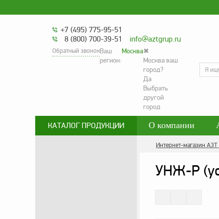
+7 (495) 775-95-51
8 (800) 700-39-51
info@aztgrup.ru
Обратный звонок
Ваш
Москва
✖
регион:
Москва ваш
город?
Да
Выбрать
другой
город
О компании
КАТАЛОГ ПРОДУКЦИИ
Топливораздаточные колонки
Контакты
Со
Интернет-магазин АЗТ
Газораздаточные колонки
Политика конфид
УНЖ-Р (ус
Зарядные станции для
электромобилей
Погружные насосы к ТРК и ГРК
Запасные части к ТРК и ГРК