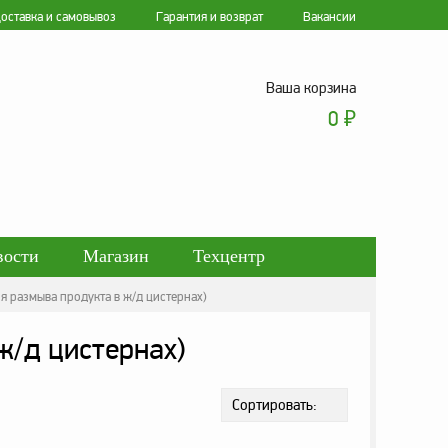
оставка и самовывоз
Гарантия и возврат
Вакансии
Ваша корзина
0
₽
вости
Магазин
Техцентр
я размыва продукта в ж/д цистернах)
ботки персональных данных
ж/д цистернах)
Сортировать: