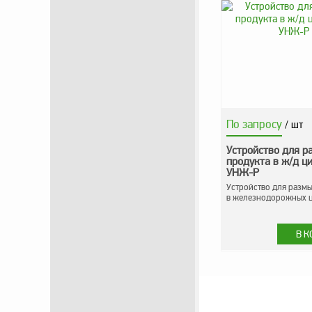
Электронное оборудование
ТОПАЗ
Пульты управления,
контроллеры
Устройства громкой связи и
оповещения
Краны раздаточные, з/ч и
комплектующие
Резервуарное оборудование
По запросу
/ шт
Запорная арматура
Устройство для р
продукта в ж/д ц
Насосы и насосные агрегаты
УНЖ-Р
Устройства слива и налива
Устройство для размы
в железнодорожных 
Счетчики и фильтры ФЖУ
Метрологическое
оборудование
Рукава, шланги и техпластина
МБС
Соединительная арматура
Устройства заземления
автоцистерн и комплектующие