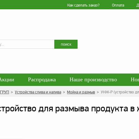
Как сделать заказ?
Оплата
Д
Искать
поиск
Акции
Распродажа
Наше производство
Но
гласие на обработку персональных данных
Блог
 ГРУП
>
Устройства слива и налива
>
Мойка и размыв
>
УНЖ-Р (устройство дл
енциальности персональных данных
Политика обра
тройство для размыва продукта в 