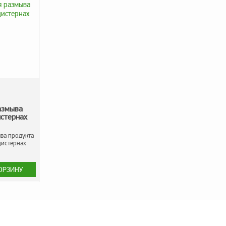
азмыва
истернах
ва продукта
цистернах