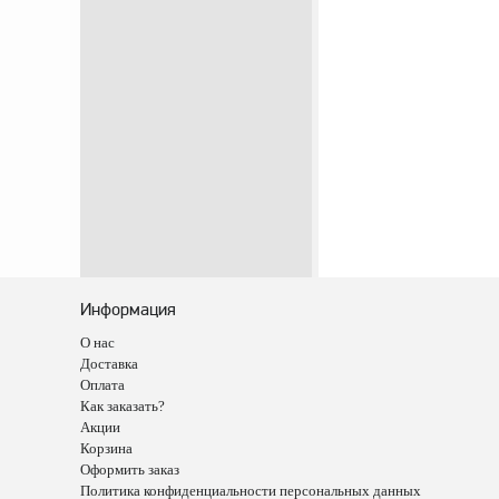
Продукция НПП СЕНСОР
Газоаналитическое
оборудование
Эксплуатационное
оборудование
Аналоги запасных частей из
Артамида
ОБОРУДОВАНИЕ БЕНЗОВОЗОВ
И МИНИ АЗС
ОБОРУДОВАНИЕ АГЗС, ГНС
Информация
О нас
Доставка
Оплата
Как заказать?
Акции
Корзина
Оформить заказ
Политика конфиденциальности персональных данных