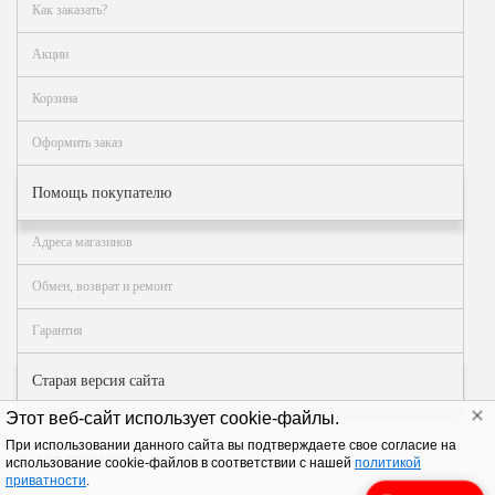
Как заказать?
ФЖУ
Метрологическое
Акции
оборудование
Корзина
Рукава, шланги и
техпластина МБС
Оформить заказ
Соединительная
Помощь покупателю
арматура
Устройства
Адреса магазинов
заземления
автоцистерн и
Обмен, возврат и ремонт
комплектующие
Гарантия
Продукция НПП
СЕНСОР
Старая версия сайта
Газоаналитическое
Этот веб-сайт использует cookie-файлы.
оборудование
При использовании данного сайта вы подтверждаете свое согласие на
Эксплуатационное
© АЗТ ГРУП 2004–2026
. Все права защищены.
использование cookie-файлов в соответствии с нашей
политикой
приватности
.
оборудование