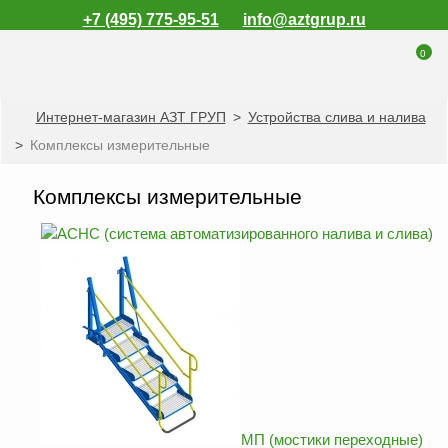
+7 (495) 775-95-51
info@aztgrup.ru
0
Интернет-магазин АЗТ ГРУП
>
Устройства слива и налива
КАТАЛОГ ПРОДУКЦИИ
>
Комплексы измерительные
Топливораздаточные
колонки
Комплексы измерительные
Газораздаточные
колонки
АСНС (система автоматизированного налива и слива)
Зарядные станции
для электромобилей
Погружные насосы к
ТРК и ГРК
Запасные части к
ТРК и ГРК
Электронное
МП (мостики переходные)