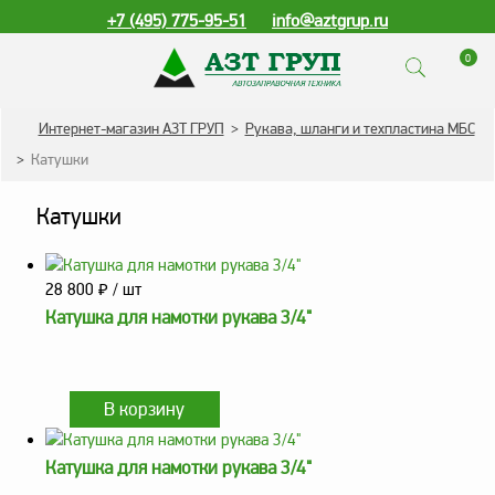
+7 (495) 775-95-51
info@aztgrup.ru
0
КАТАЛОГ ПРОДУКЦИИ
Интернет-магазин АЗТ ГРУП
>
Рукава, шланги и техпластина МБС
>
Катушки
Топливораздаточные
колонки
Катушки
Газораздаточные
колонки
28 800
₽
/ шт
Зарядные станции
для электромобилей
Катушка для намотки рукава 3/4"
Погружные насосы к
ТРК и ГРК
Запасные части к ТРК
и ГРК
Катушка для намотки рукава 3/4"
Электронное