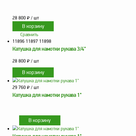
оборудование
ТОПАЗ
Пульты управления,
28 800
₽
/ шт
контроллеры
Устройства громкой
Сравнить
связи и оповещения
11896 11897 11898
Катушка для намотки рукава 3/4"
Краны раздаточные,
з/ч и комплектующие
28 800
₽
/ шт
Резервуарное
оборудование
Запорная арматура
29 760
₽
/ шт
Насосы и насосные
Катушка для намотки рукава 1"
агрегаты
Устройства слива и
налива
Счетчики и фильтры
ФЖУ