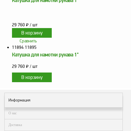
Катушка для намотки рукава 1"
Метрологическое
оборудование
Рукава, шланги и
29 760
₽
/ шт
техпластина МБС
Соединительная
Сравнить
арматура
11894 11895
Катушка для намотки рукава 1"
Устройства
заземления
29 760
₽
/ шт
автоцистерн и
комплектующие
Продукция НПП
СЕНСОР
Газоаналитическое
Информация
оборудование
О нас
Эксплуатационное
оборудование
Доставка