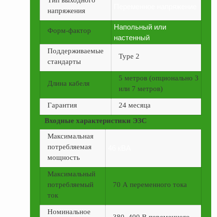
Тип выходного
ФЖУ
Переменное напряжение
напряжения
Метрологическое
Напольный или
Форм-фактор
оборудование
настенный
Рукава, шланги и
Поддерживаемые
Type 2
техпластина МБС
стандарты
Соединительная
5 метров (опционально 3
Длина кабеля
арматура
или 7 метров)
Устройства
Гарантия
24 месяца
заземления
Входные характеристики ЭЗС
автоцистерн и
комплектующие
Максимальная
потребляемая
46 кВА
Продукция НПП
мощность
СЕНСОР
Максимальный
Газоаналитическое
потребляемый
70 А переменного тока
оборудование
ток
Эксплуатационное
Номинальное
оборудование