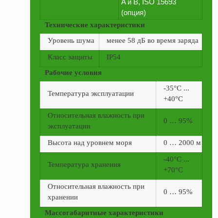
A и B, ISO 15693
(опция)
Технические характеристики
Уровень шума
менее 58 дБ во время заряда
Класс защиты
IP54
Рабочие условия
-35°С ...
Температура эксплуатации
+40°С
Относительная влажность при
0 … 95%
эксплуатации
Высота над уровнем моря
0 … 2000 м
-40°С ...
Температура хранения
+70°С
Относительная влажность при
0 … 95%
хранении
Массогабаритные характеристики