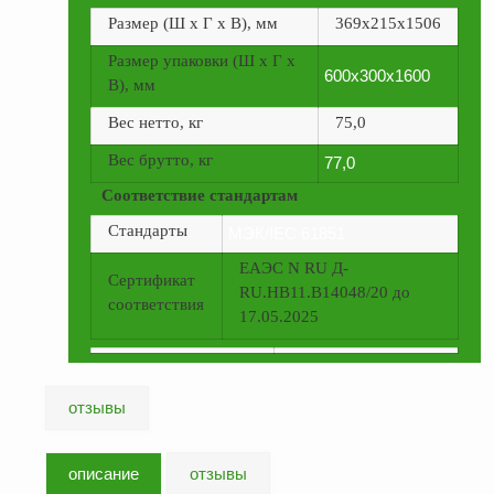
Размер (Ш х Г х В), мм
369x215x1506
Размер упаковки (Ш х Г х
600x300x1600
В), мм
Вес нетто, кг
75,0
Вес брутто, кг
77,0
Соответствие стандартам
Стандарты
МЭК/IEC 61851
ЕАЭС N RU Д-
Сертификат
RU.HB11.B14048/20 до
соответствия
17.05.2025
отзывы
описание
отзывы