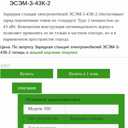
оборудование
ЭСЭМ-3-43К-2
ТОПАЗ
Зарядная станция электромобилей ЭСЭМ-3-43К-2 обеспечивает
Пульты управления,
заряд переменным током по стандарту Type 2 мощностью до
контроллеры
43 кВт. Компактная конструкция антивандального корпуса
Устройства громкой
позволяет применять ее не только в частном секторе, но и в
связи и оповещения
парковочном пространстве города.
Цена:
По запросу
Зарядная станция электромобилей ЭСЭМ-3-
Краны раздаточные,
43К-2 теперь
в вашей корзине покупок
з/ч и
комплектующие
10603
Резервуарное
оборудование
Запорная арматура
описание
Насосы и насосные
Основные характеристики
агрегаты
Модель ЭЗС
ЭСЭМ-3-43К-2
Устройства слива и
налива
Тип устройства
Зарядная станция
Счетчики и фильтры