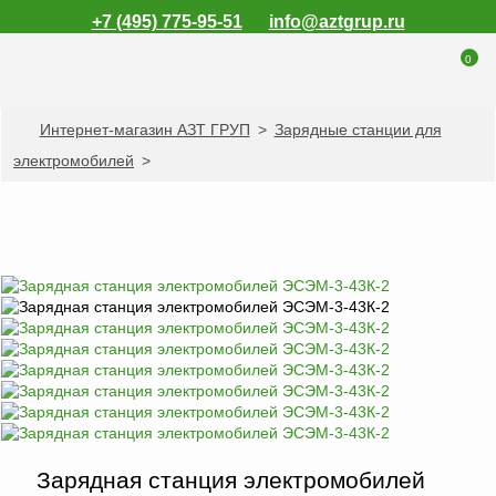
+7 (495) 775-95-51
info@aztgrup.ru
0
Интернет-магазин АЗТ ГРУП
>
Зарядные станции для
КАТАЛОГ ПРОДУКЦИИ
электромобилей
>
Топливораздаточные
колонки
Газораздаточные
колонки
Зарядные станции
для электромобилей
Погружные насосы к
ТРК и ГРК
Запасные части к
ТРК и ГРК
Электронное
Зарядная станция электромобилей