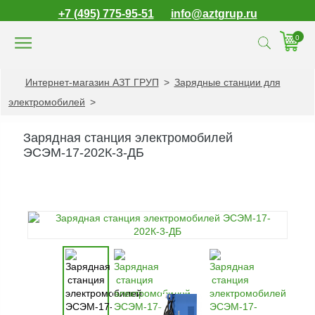
+7 (495) 775-95-51
info@aztgrup.ru
0
Интернет-магазин АЗТ ГРУП
>
Зарядные станции для
КАТАЛОГ ПРОДУКЦИИ
электромобилей
>
Топливораздаточные
колонки
Зарядная станция электромобилей
Газораздаточные
ЭСЭМ-17-202К-3-ДБ
колонки
Зарядные станции
для электромобилей
Погружные насосы к
ТРК и ГРК
Запасные части к
ТРК и ГРК
Электронное