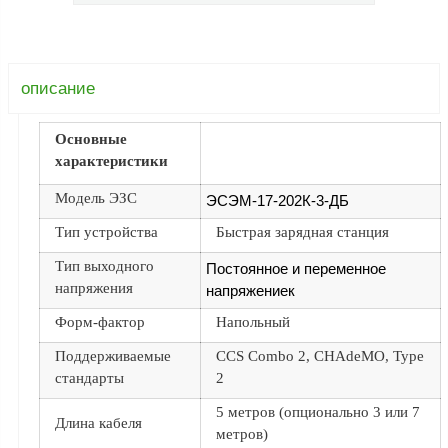
ФЖУ
Метрологическое
оборудование
описание
Рукава, шланги и
техпластина МБС
Основные
Соединительная
характеристики
арматура
Модель ЭЗС
ЭСЭМ-17-202К-3-ДБ
Устройства
Тип устройства
Быстрая зарядная станция
заземления
автоцистерн и
Тип выходного
Постоянное и переменное
комплектующие
напряжения
напряжениек
Продукция НПП
Форм-фактор
Напольный
СЕНСОР
Поддерживаемые
ССS Combo 2, CHAdeMO, Type
Газоаналитическое
стандарты
2
оборудование
5 метров (опционально 3 или 7
Эксплуатационное
Длина кабеля
метров)
оборудование