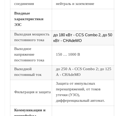
Как
соединения
нейтраль и заземление
сделать
заказ?
Входные
Оплата
характеристики
ЭЗС
Доставка
и
Выходная мощность
до 180 кВт - ССS Combo 2, до 50
самовывоз
постоянного тока
кВт - CHAdeMO
Гарантия
Выходное
и
напряжение
150 … 1000 В
возврат
постоянного тока
Вакансии
Выходной
до 250 А - ССS Combo 2; до 125
постоянный ток
А - CHAdeMO
Защита от импульсных
перенапряжений, от токов
Фильтрация и защита
утечки (УЗО),
дифференциальный автомат.
Коммуникации и
интерфейсы