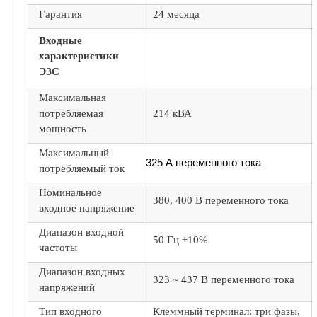
Гарантия
24 месяца
Аналоги запасных
частей из Артамида
Входные
характеристики
ОБОРУДОВАНИЕ
БЕНЗОВОЗОВ И
ЭЗС
МИНИ АЗС
Максимальная
ОБОРУДОВАНИЕ
потребляемая
214 кВА
АГЗС, ГНС
мощность
Максимальный
325 А переменного тока
потребляемый ток
О
компании
Номинальное
380, 400 В переменного тока
входное напряжение
Услуги
Диапазон входной
Новости
50 Гц ±10%
частоты
Контакты
Диапазон входных
323 ~ 437 В переменного тока
Распродажа
напряжений
Тип входного
Клеммный терминал: три фазы,