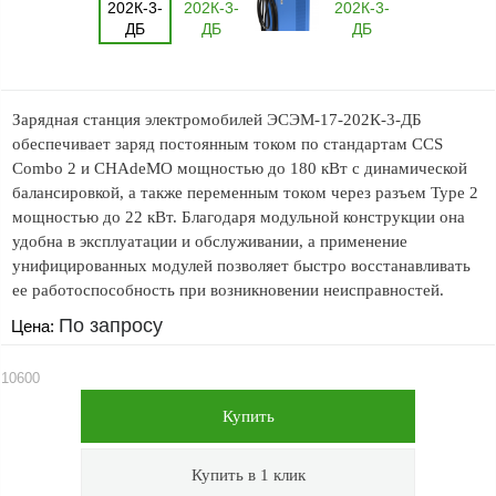
оборудование
ТОПАЗ
Пульты управления,
контроллеры
Зарядная станция электромобилей ЭСЭМ-17-202К-3-ДБ
Устройства громкой
обеспечивает заряд постоянным током по стандартам ССS
связи и оповещения
Combo 2 и CHAdeMO мощностью до 180 кВт с динамической
Краны раздаточные,
балансировкой, а также переменным током через разъем Type 2
з/ч и
мощностью до 22 кВт. Благодаря модульной конструкции она
комплектующие
удобна в эксплуатации и обслуживании, а применение
унифицированных модулей позволяет быстро восстанавливать
Резервуарное
оборудование
ее работоспособность при возникновении неисправностей.
По запросу
Цена:
Запорная арматура
Насосы и насосные
10600
агрегаты
Устройства слива и
налива
Счетчики и фильтры