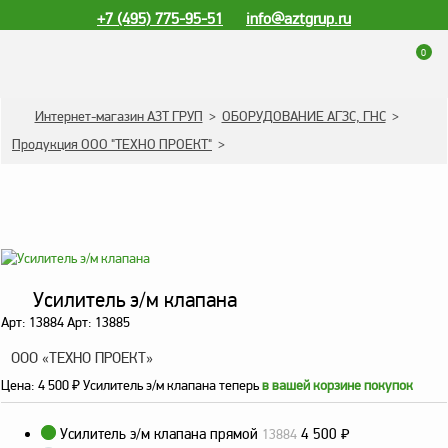
+7 (495) 775-95-51
info@aztgrup.ru
0
КАТАЛОГ ПРОДУКЦИИ
Интернет-магазин АЗТ ГРУП
>
ОБОРУДОВАНИЕ АГЗС, ГНС
>
Продукция ООО "ТЕХНО ПРОЕКТ"
>
Топливораздаточные
колонки
Газораздаточные
колонки
Зарядные станции
для электромобилей
Усилитель э/м клапана
Погружные насосы к
Арт: 13884 Арт: 13885
ТРК и ГРК
ООО «ТЕХНО ПРОЕКТ»
Запасные части к ТРК
Цена:
4 500
₽
Усилитель э/м клапана теперь
в вашей корзине покупок
и ГРК
Электронное
Усилитель э/м клапана прямой
4 500
₽
13884