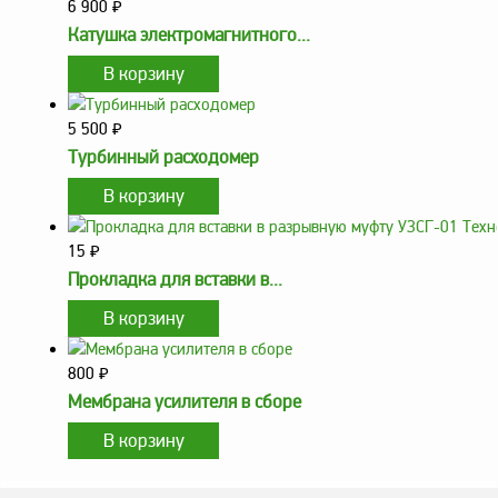
6 900
₽
Метрологическое
Катушка электромагнитного...
оборудование
Рукава, шланги и
техпластина МБС
5 500
₽
Соединительная
Турбинный расходомер
арматура
Устройства
заземления
15
₽
автоцистерн и
Прокладка для вставки в...
комплектующие
Продукция НПП
СЕНСОР
800
₽
Газоаналитическое
Мембрана усилителя в сборе
оборудование
Эксплуатационное
оборудование