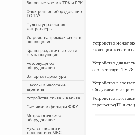
Запасные части к ТРК и ГРК
Электронное оборудование
ТОПАЗ
Пульты управления,
контроллеры
Устройства громкой связи и
оповещения
Устройство может эк
входящим в состав н
Краны раздаточные, з/ч и
комплектующие
Устройство для верх
Резервуарное
оборудование
соответствует ТУ 28
Запорная арматура
Устройство в соотве
Насосы и насосные
агрегаты
обслуживаемые, рем
Устройства слива и налива
Устройство изготавл
переносное(П) и стац
Счетчики и фильтры ФЖУ
Метрологическое
оборудование
Рукава, шланги и
техпластина МБС