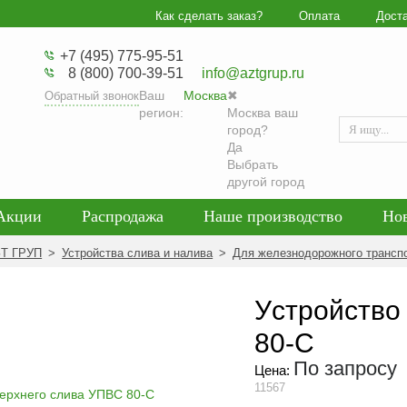
Как сделать заказ?
Оплата
Дост
+7 (495) 775-95-51
8 (800) 700-39-51
info@aztgrup.ru
Ваш
Москва
✖
Обратный звонок
регион:
Москва ваш
город?
Да
Выбрать
другой город
Акции
Распродажа
Наше производство
Но
гласие на обработку персональных данных
Блог
ЗТ ГРУП
>
Устройства слива и налива
>
Для железнодорожного трансп
енциальности персональных данных
Политика обра
Уcтройство
80-С
По запросу
Цена:
11567