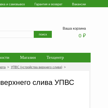
авка и самовывоз
Гарантия и возврат
Вакансии
Ваша корзина
Искать
поиск
0
₽
вости
Магазин
Техцентр
орта
>
УПВС (уcтройства верхнего слива)
>
ботки персональных данных
 верхнего слива УПВС