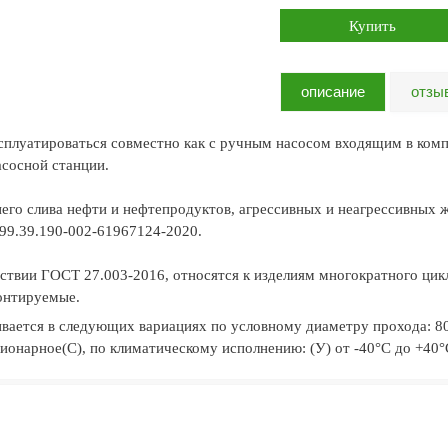
описание
отзы
сплуатироваться совместно как с ручным насосом входящим в комп
асосной станции.
него слива нефти и нефтепродуктов, агрессивных и неагрессивны
.99.39.190-002-61967124-2020.
тствии ГОСТ 27.003-2016, относятся к изделиям многократного цик
онтируемые.
ивается в следующих вариациях по условному диаметру прохода: 8
ионарное(С), по климатическому исполнению: (У) от -40°С до +40°С