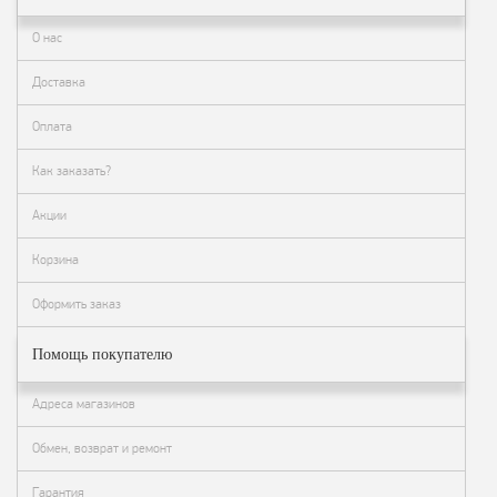
Как
сделать
О нас
заказ?
Оплата
Доставка
Доставка
Оплата
и
самовывоз
Как заказать?
Гарантия
Акции
и
возврат
Корзина
Вакансии
Оформить заказ
Помощь покупателю
Адреса магазинов
Обмен, возврат и ремонт
Гарантия