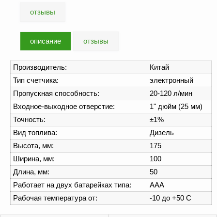
ФЖУ
отзывы
Метрологическое
оборудование
описание
отзывы
Рукава, шланги и
техпластина МБС
Производитель:
Китай
Соединительная
Тип счетчика:
электронный
арматура
Пропускная способность:
20-120 л/мин
Устройства
Входное-выходное отверстие:
1" дюйм (25 мм)
заземления
Точность:
±1%
автоцистерн и
комплектующие
Вид топлива:
Дизель
Высота, мм:
175
Продукция НПП
Ширина, мм:
100
СЕНСОР
Длина, мм:
50
Газоаналитическое
Работает на двух батарейках типа:
AAA
оборудование
Рабочая температура от:
-10 до +50 С
Эксплуатационное
оборудование