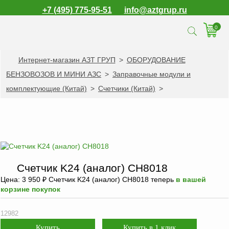
+7 (495) 775-95-51
info@aztgrup.ru
0
Интернет-магазин АЗТ ГРУП
>
ОБОРУДОВАНИЕ
КАТАЛОГ ПРОДУКЦИИ
БЕНЗОВОЗОВ И МИНИ АЗС
>
Заправочные модули и
Топливораздаточные
комплектующие (Китай)
>
Счетчики (Китай)
>
колонки
Газораздаточные
колонки
Зарядные станции
для электромобилей
Погружные насосы к
Счетчик K24 (аналог) CH8018
ТРК и ГРК
Цена:
3 950
₽
Счетчик K24 (аналог) CH8018 теперь
в вашей
корзине покупок
Запасные части к
ТРК и ГРК
12982
Электронное