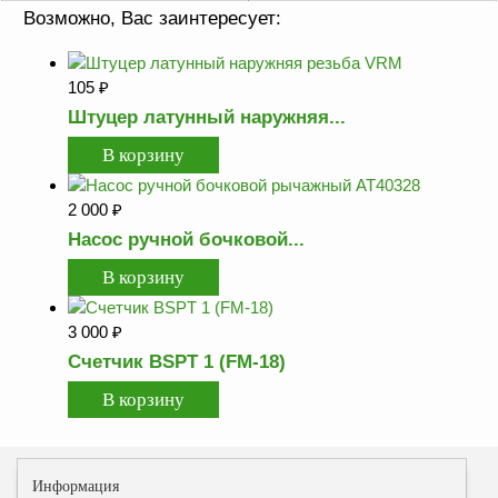
Возможно, Вас заинтересует:
Аналоги запасных
частей из Артамида
105
₽
ОБОРУДОВАНИЕ
БЕНЗОВОЗОВ И
Штуцер латунный наружняя...
МИНИ АЗС
ОБОРУДОВАНИЕ
АГЗС, ГНС
2 000
₽
Насос ручной бочковой...
О
компании
3 000
₽
Услуги
Счетчик BSPT 1 (FM-18)
Новости
Контакты
Распродажа
Информация