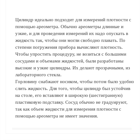
ФЖУ
Метрологическое
Цилиндр идеально подходит для измерений плотности с
оборудование
помощью ареометра. Обычно ареометры длинные и
Рукава, шланги и
узкие, и для проведения измерений их надо опускать в
техпластина МБС
жидкость так, чтобы они могли свободно плавать. По
степени погружения прибора вычисляют плотность.
Соединительная
Чтобы упростить процедуру, не возиться с большими
арматура
сосудами и объемами жидкостей, были разработаны
Устройства
высокие и узкие цилиндры. Их делают прозрачными, из
заземления
лабораторного стекла.
автоцистерн и
Горловину снабжают носиком, чтобы потом было удобно
комплектующие
слить жидкость. Для того, чтобы цилиндр был устойчив
на столе, его вставляют в широкую (шестигранную)
Продукция НПП
пластиковую подставку. Сосуд обычно не градуируют,
СЕНСОР
так как объем жидкости для измерения плотности с
Газоаналитическое
помощью ареометра не имеет значения.
оборудование
Эксплуатационное
оборудование