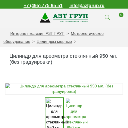
+7 (495) 775-95-51
info@aztgrup.ru
0
Интернет-магазин АЗТ ГРУП
>
Метрологическое
КАТАЛОГ ПРОДУКЦИИ
оборудование
>
Цилиндры мерные
>
Топливораздаточные
колонки
Цилиндр для ареометра стеклянный 950 мл.
Газораздаточные
(без градуировки)
колонки
Зарядные станции
для электромобилей
Погружные насосы к
ТРК и ГРК
Запасные части к
ТРК и ГРК
Электронное