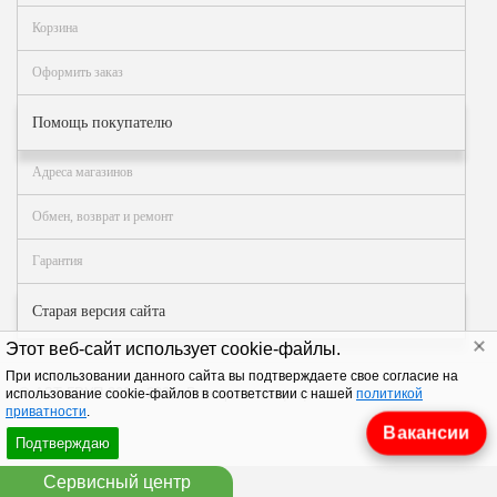
Как
сделать
Корзина
заказ?
Оформить заказ
Оплата
Доставка
Помощь покупателю
и
самовывоз
Адреса магазинов
Гарантия
и
Обмен, возврат и ремонт
возврат
Гарантия
Вакансии
Старая версия сайта
Этот веб-сайт использует cookie-файлы.
При использовании данного сайта вы подтверждаете свое согласие на
© АЗТ ГРУП 2004–2026
. Все права защищены.
использование cookie-файлов в соответствии с нашей
политикой
приватности
.
Вакансии
Подтверждаю
Сервисный центр