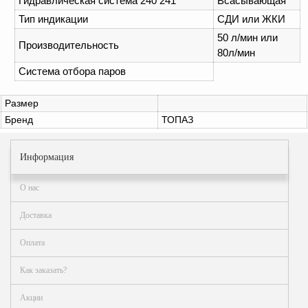
Гидравлическая система 240 241
Всасывающая
Аналоги запасных
Тип индикации
СДИ или ЖКИ
частей из Артамида
50 л/мин или
Производительность
80л/мин
ОБОРУДОВАНИЕ
БЕНЗОВОЗОВ И
Система отбора паров
МИНИ АЗС
Размер
ОБОРУДОВАНИЕ
Бренд
ТОПАЗ
АГЗС, ГНС
Информация
О
компании
О нас
Услуги
Доставка
Новости
Оплата
Контакты
Как заказать?
Распродажа
Акции