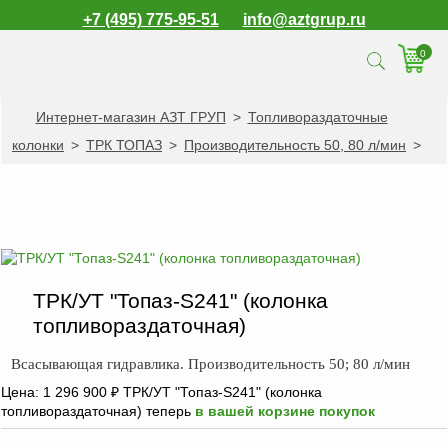
+7 (495) 775-95-51
info@aztgrup.ru
0
Интернет-магазин АЗТ ГРУП
>
Топливораздаточные
КАТАЛОГ ПРОДУКЦИИ
колонки
>
ТРК ТОПАЗ
>
Производительность 50, 80 л/мин
>
Топливораздаточные
колонки
Газораздаточные
колонки
Зарядные станции
для электромобилей
ТРК/УТ "Топаз-S241" (колонка
Погружные насосы к
топливораздаточная)
ТРК и ГРК
Всасывающая гидравлика. Производительность 50; 80 л/мин
Запасные части к
Цена:
1 296 900
₽
ТРК/УТ "Топаз-S241" (колонка
ТРК и ГРК
топливораздаточная) теперь
в вашей корзине покупок
Электронное