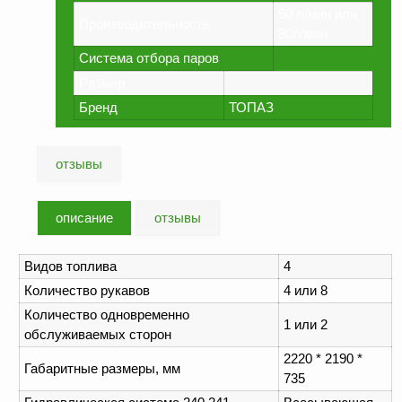
ФЖУ
50 л/мин или
Производительность
80л/мин
Метрологическое
Система отбора паров
оборудование
Размер
Рукава, шланги и
Бренд
ТОПАЗ
техпластина МБС
Соединительная
арматура
отзывы
Устройства
заземления
описание
отзывы
автоцистерн и
комплектующие
Видов топлива
4
Продукция НПП
Количество рукавов
4 или 8
СЕНСОР
Количество одновременно
1 или 2
Газоаналитическое
обслуживаемых сторон
оборудование
2220 * 2190 *
Габаритные размеры, мм
Эксплуатационное
735
оборудование