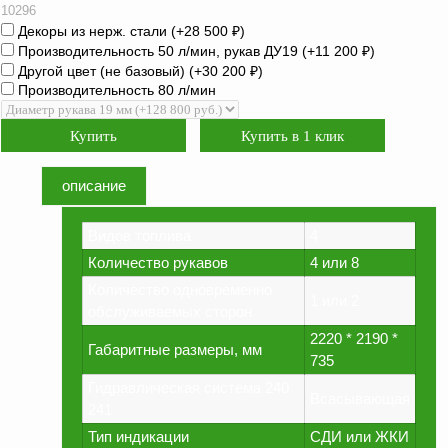
оборудование
10296
ТОПАЗ
Декоры из нерж. стали (+
28 500
₽
)
Производительность 50 л/мин, рукав ДУ19 (+
11 200
₽
)
Пульты управления,
Другой цвет (не базовый) (+
30 200
₽
)
контроллеры
Производительность 80 л/мин
Устройства громкой
связи и оповещения
Краны раздаточные,
описание
з/ч и
комплектующие
Видов топлива
4
Резервуарное
оборудование
Количество рукавов
4 или 8
Количество одновременно
Запорная арматура
1 или 2
обслуживаемых сторон
Насосы и насосные
2220 * 2190 *
Габаритные размеры, мм
агрегаты
735
Устройства слива и
Гидравлическая система 240
Всасывающая
налива
241
Тип индикации
СДИ или ЖКИ
Счетчики и фильтры